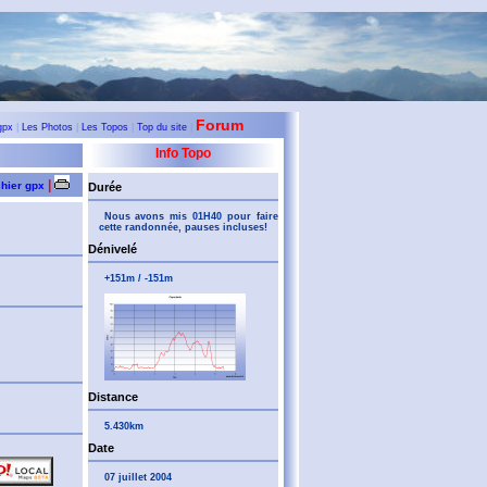
Forum
gpx
|
Les Photos
|
Les Topos
|
Top du site
|
Info Topo
|
chier gpx
Durée
Nous avons mis 01H40 pour faire
cette randonnée, pauses incluses!
Dénivelé
+151m / -151m
Distance
5.430km
Date
07 juillet 2004