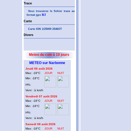
Trace
Vous trouverez le fichier trace au
ici
format gpx
Carte
Carte IGN 1/25000 2546OT
Divers
Meteo du coin à 10 jours
METEO sur Narbonne
Jeudi 06 août 2026
Max: -18°C
JOUR
NUIT
Min: -18°C
H%:
Vent : à km/h
Vendredi 07 août 2026
Max: -18°C
JOUR
NUIT
Min: -18°C
H%:
Vent : à km/h
Samedi 08 août 2026
Max: -18°C
JOUR
NUIT