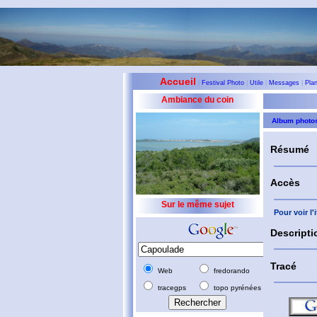
Accueil
|
Festival Photo
|
Utile
|
Messages
|
Pla
Ambiance du coin
Album photo
Résumé
Accès
Sur le même sujet
Pour voir l
Descripti
Tracé
Web
fredorando
tracegps
topo pyrénées