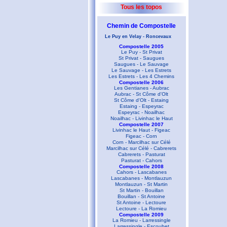
Tous les topos
Chemin de Compostelle
Le Puy en Velay - Roncevaux
Compostelle 2005
Le Puy - St Privat
St Privat - Saugues
Saugues - Le Sauvage
Le Sauvage - Les Estrets
Les Estrets - Les 4 Chemins
Compostelle 2006
Les Gentianes - Aubrac
Aubrac - St Côme d'Olt
St Côme d'Olt - Estaing
Estaing - Espeyrac
Espeyrac - Noailhac
Noailhac - Livinhac le Haut
Compostelle 2007
Livinhac le Haut - Figeac
Figeac - Corn
Corn - Marcilhac sur Célé
Marcilhac sur Célé - Cabrerets
Cabrerets - Pasturat
Pasturat - Cahors
Compostelle 2008
Cahors - Lascabanes
Lascabanes - Montlauzun
Montlauzun - St Martin
St Martin - Bouillan
Bouillan - St Antoine
St Antoine - Lectoure
Lectoure - La Romieu
Compostelle 2009
La Romieu - Larressingle
Larressingle - Escoubet