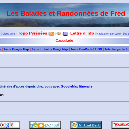
Les Balades et Randonnées de Fred
Topo Pyrénées
Lettre d'info
n
|
Liens amis
|
|
|
|
|
|
Navigation par carte
|
Les 
Capoulade
|
|
|
|
s
Tracé Google Map
Tracé + photos Googl Map
Tracé GeoPortail / IGN
Télécharger le fi
'itinéraire d'accès depuis chez vous avec
GoogleMap Itinéraire
on