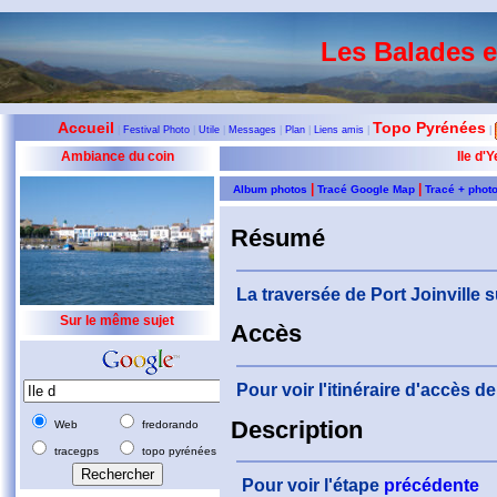
Les Balades 
Accueil
Topo Pyrénées
|
Festival Photo
|
Utile
|
Messages
|
Plan
|
Liens amis
|
|
Ambiance du coin
Ile d'
|
|
Album photos
Tracé Google Map
Tracé + phot
Résumé
La traversée de Port Joinville s
Sur le même sujet
Accès
Pour voir l'itinéraire d'accès 
Description
Web
fredorando
tracegps
topo pyrénées
Pour voir l'étape
précédente