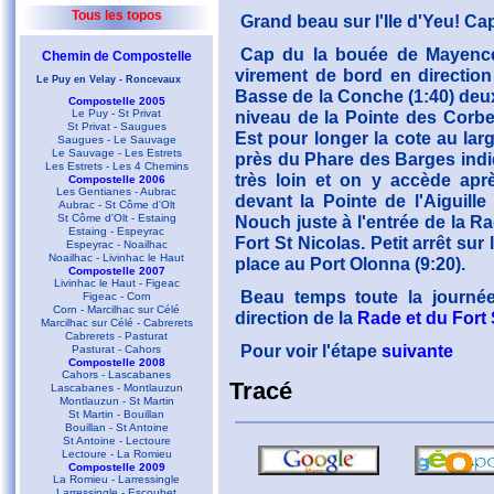
Tous les topos
Grand beau sur l'Ile d'Yeu! Ca
Cap du la bouée de Mayence 
Chemin de Compostelle
virement de bord en directio
Le Puy en Velay - Roncevaux
Basse de la Conche (1:40) deu
Compostelle 2005
Le Puy - St Privat
niveau de la Pointe des Corbe
St Privat - Saugues
Est pour longer la cote au lar
Saugues - Le Sauvage
Le Sauvage - Les Estrets
près du Phare des Barges indi
Les Estrets - Les 4 Chemins
très loin et on y accède apr
Compostelle 2006
Les Gentianes - Aubrac
devant la Pointe de l'Aiguil
Aubrac - St Côme d'Olt
St Côme d'Olt - Estaing
Nouch juste à l'entrée de la R
Estaing - Espeyrac
Fort St Nicolas. Petit arrêt sur
Espeyrac - Noailhac
Noailhac - Livinhac le Haut
place au Port Olonna (9:20).
Compostelle 2007
Livinhac le Haut - Figeac
Beau temps toute la journée
Figeac - Corn
Corn - Marcilhac sur Célé
direction de la
Rade et du Fort 
Marcilhac sur Célé - Cabrerets
Cabrerets - Pasturat
Pour voir l'étape
suivante
Pasturat - Cahors
Compostelle 2008
Cahors - Lascabanes
Tracé
Lascabanes - Montlauzun
Montlauzun - St Martin
St Martin - Bouillan
Bouillan - St Antoine
St Antoine - Lectoure
Lectoure - La Romieu
Compostelle 2009
La Romieu - Larressingle
Larressingle - Escoubet