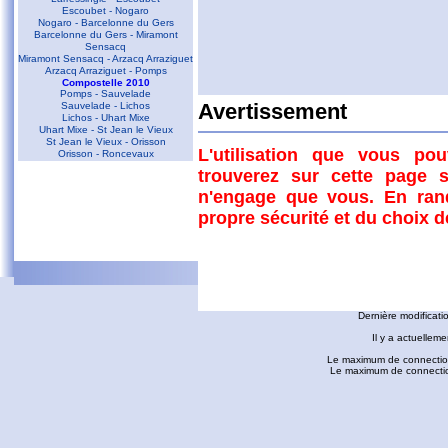
Escoubet - Nogaro
Nogaro - Barcelonne du Gers
Barcelonne du Gers - Miramont
Sensacq
Miramont Sensacq - Arzacq Arraziguet
Arzacq Arraziguet - Pomps
Compostelle 2010
Pomps - Sauvelade
Sauvelade - Lichos
Avertissement
Lichos - Uhart Mixe
Uhart Mixe - St Jean le Vieux
St Jean le Vieux - Orisson
L'utilisation que vous po
Orisson - Roncevaux
trouverez sur cette page s
Conques - Toulouse
n'engage que vous. En ran
Conques - Cransac
Cransac - Peyrusse le Roc
propre sécurité et du choix 
Peyrusse le Roc - Villefranche de
Rouergue
Villefranche de Rouergue - Najac
Gaillac - Rabastens
Rabastens - Montastruc la Conseillère
fredorando.fr est mis à
Montastruc le Conseillère - Toulouse
Ariège
Dernière modificati
Sarrat des Auzels - Pierre de Roland
Prat Moll
Il y a actuelleme
Le Jasse de Beille d'en Haut
Balade vers Montgaillard
Le maximum de connection
Les dolmens de Cérizols
Le maximum de connections
La Pique d'Endron
Laparan - Fontargenta - Estagnol -
Ruille
Roc de Cos - Pic de l'Aspre
Le Roc de la Courgue
Le Pech de Foix