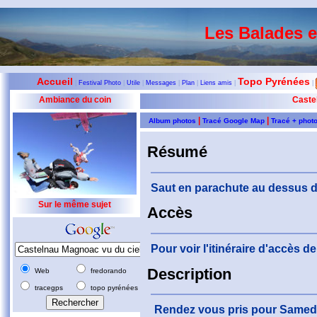
Les Balades 
Accueil
Topo Pyrénées
|
Festival Photo
|
Utile
|
Messages
|
Plan
|
Liens amis
|
|
Ambiance du coin
Caste
|
|
Album photos
Tracé Google Map
Tracé + phot
Résumé
Saut en parachute au dessus 
Sur le même sujet
Accès
Pour voir l'itinéraire d'accès 
Description
Web
fredorando
tracegps
topo pyrénées
Rendez vous pris pour Samedi