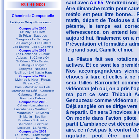
saut avec
Air 65
. Vendredi soir
Tous les topos
être dimanche matin pour caus
météo est peut être bonne...
Chemin de Compostelle
matin, départ de Toulouse à 8
Le Puy en Velay - Roncevaux
pétante, le temps est corre
Compostelle 2005
effervescence, on entend les
Le Puy - St Privat
St Privat - Saugues
aujourd'hui, finalement on a 
Saugues - Le Sauvage
Présentation et formalités admin
Le Sauvage - Les Estrets
Les Estrets - Les 4 Chemins
le grand saut, Camille et moi.
Compostelle 2006
Les Gentianes - Aubrac
Aubrac - St Côme d'Olt
Le Pilatus fait ses rotation
St Côme d'Olt - Estaing
actives. Et ce sont les premiè
Estaing - Espeyrac
Espeyrac - Noailhac
Nos accompagnateurs viennen
Noailhac - Livinhac le Haut
choses à faire et celles à ne 
Compostelle 2007
Livinhac le Haut - Figeac
sera Gilles Barrouillet com
Figeac - Corn
Corn - Marcilhac sur Célé
vidéoman (eh oui, on a pris l'op
Marcilhac sur Célé - Cabrerets
ma part ce sera Thibault 
Cabrerets - Pasturat
Pasturat - Cahors
Genauzeau comme vidéoman. Apr
Compostelle 2008
Déjà sanglés on se dirige vers l
Cahors - Lascabanes
Lascabanes - Montlauzun
à repartir. On sera 3 novices à
Montlauzun - St Martin
St Martin - Bouillan
On monte dans l'avion piloté 
Bouillan - St Antoine
parti! L'ambiance est décontrac
St Antoine - Lectoure
Lectoure - La Romieu
airs, ce n'est pas le confort 
Compostelle 2009
rigolade, peut être que 
La Romieu - Larressingle
Larressingle - Escoubet