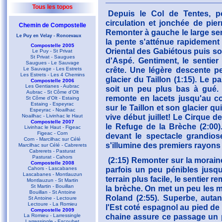
Tous les topos
Depuis le Col de Tentes, p
circulation et jonchée de pie
Chemin de Compostelle
Remonter à gauche le large sen
Le Puy en Velay - Roncevaux
la pente s'atténue rapidement 
Compostelle 2005
Oriental des Gabiétous puis so
Le Puy - St Privat
St Privat - Saugues
d'Aspé. Gentiment, le sentie
Saugues - Le Sauvage
crête. Une légère descente p
Le Sauvage - Les Estrets
Les Estrets - Les 4 Chemins
glacier du Taillon (1:15). Le p
Compostelle 2006
Les Gentianes - Aubrac
soit un peu plus bas à gué. 
Aubrac - St Côme d'Olt
remonte en lacets jusqu'au co
St Côme d'Olt - Estaing
Estaing - Espeyrac
sur le Taillon et son glacier qu
Espeyrac - Noailhac
vive début juillet! Le Cirque 
Noailhac - Livinhac le Haut
Compostelle 2007
le Refuge de la Brèche (2:00).
Livinhac le Haut - Figeac
Figeac - Corn
devant le spectacle grandio
Corn - Marcilhac sur Célé
s'illumine des premiers rayons 
Marcilhac sur Célé - Cabrerets
Cabrerets - Pasturat
Pasturat - Cahors
(2:15) Remonter sur la moraine
Compostelle 2008
parfois un peu pénibles jusqu'
Cahors - Lascabanes
Lascabanes - Montlauzun
terrain plus facile, le sentier 
Montlauzun - St Martin
St Martin - Bouillan
la brèche. On met un peu les m
Bouillan - St Antoine
Roland (2:55). Superbe, auta
St Antoine - Lectoure
Lectoure - La Romieu
l'Est coté espagnol au pied de 
Compostelle 2009
chaine assure ce passage un p
La Romieu - Larressingle
Larressingle - Escoubet