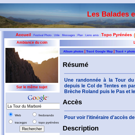
Les Balades 
Accueil
Topo Pyrénées
|
Festival Photo
|
Utile
|
Messages
|
Plan
|
Liens amis
|
|
Ambiance du coin
|
|
Album photos
Tracé Google Map
Tracé + phot
Résumé
Une randonnée à la Tour du
depuis le Col de Tentes en pas
Sur le même sujet
Brèche Roland puis le Pas et le
Accès
Web
fredorando
Pour voir l'itinéraire d'accès 
tracegps
topo pyrénées
Description