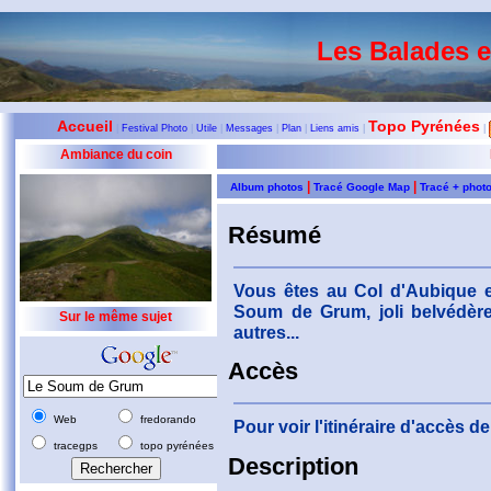
Les Balades 
Accueil
Topo Pyrénées
|
Festival Photo
|
Utile
|
Messages
|
Plan
|
Liens amis
|
|
Ambiance du coin
|
|
Album photos
Tracé Google Map
Tracé + phot
Résumé
Vous êtes au Col d'Aubique et
Soum de Grum, joli belvédère
Sur le même sujet
autres...
Accès
Web
fredorando
Pour voir l'itinéraire d'accès 
tracegps
topo pyrénées
Description