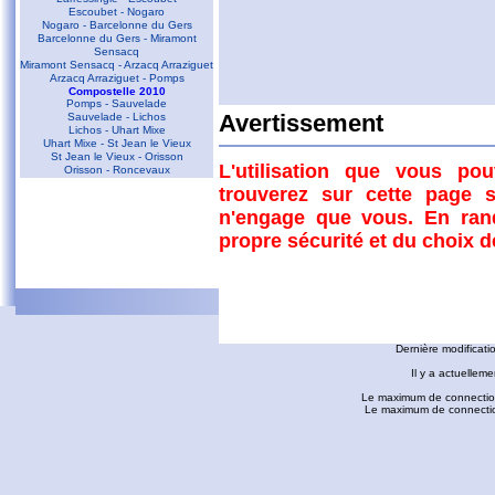
Escoubet - Nogaro
Nogaro - Barcelonne du Gers
Barcelonne du Gers - Miramont
Sensacq
Miramont Sensacq - Arzacq Arraziguet
Arzacq Arraziguet - Pomps
Compostelle 2010
Pomps - Sauvelade
Sauvelade - Lichos
Avertissement
Lichos - Uhart Mixe
Uhart Mixe - St Jean le Vieux
St Jean le Vieux - Orisson
L'utilisation que vous po
Orisson - Roncevaux
trouverez sur cette page s
Conques - Toulouse
n'engage que vous. En ran
Conques - Cransac
Cransac - Peyrusse le Roc
propre sécurité et du choix 
Peyrusse le Roc - Villefranche de
Rouergue
Villefranche de Rouergue - Najac
Gaillac - Rabastens
Rabastens - Montastruc la Conseillère
fredorando.fr est mis à
Montastruc le Conseillère - Toulouse
Ariège
Dernière modificati
Sarrat des Auzels - Pierre de Roland
Prat Moll
Il y a actuelleme
Le Jasse de Beille d'en Haut
Balade vers Montgaillard
Le maximum de connection
Les dolmens de Cérizols
Le maximum de connections
La Pique d'Endron
Commentaires
Laparan - Fontargenta - Estagnol -
Ruille
Roc de Cos - Pic de l'Aspre
Le Roc de la Courgue
D'autres liens
Le Pech de Foix