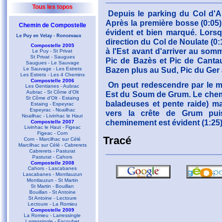
Tous les topos
Depuis le parking du Col d'Au
Après la première bosse (0:05
Chemin de Compostelle
évident et bien marqué. Lorsq
Le Puy en Velay - Roncevaux
direction du Col de Noulate (0:1
Compostelle 2005
à l'Est avant d'arriver au so
Le Puy - St Privat
St Privat - Saugues
Pic de Bazès et Pic de Cantau 
Saugues - Le Sauvage
Bazen plus au Sud, Pic du Ger à
Le Sauvage - Les Estrets
Les Estrets - Les 4 Chemins
Compostelle 2006
On peut redescendre par le mê
Les Gentianes - Aubrac
Aubrac - St Côme d'Olt
Est du Soum de Grum. Le chemin
St Côme d'Olt - Estaing
baladeuses et pente raide) m
Estaing - Espeyrac
Espeyrac - Noailhac
vers la crête de Grum pui
Noailhac - Livinhac le Haut
cheminement est évident (1:25)
Compostelle 2007
Livinhac le Haut - Figeac
Figeac - Corn
Tracé
Corn - Marcilhac sur Célé
Marcilhac sur Célé - Cabrerets
Cabrerets - Pasturat
Pasturat - Cahors
Compostelle 2008
Cahors - Lascabanes
Lascabanes - Montlauzun
Montlauzun - St Martin
St Martin - Bouillan
Bouillan - St Antoine
St Antoine - Lectoure
Lectoure - La Romieu
Compostelle 2009
La Romieu - Larressingle
Larressingle - Escoubet