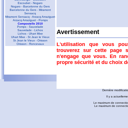
Escoubet - Nogaro
Nogaro - Barcelonne du Gers
Barcelonne du Gers - Miramont
Sensacq
Miramont Sensacq - Arzacq Arraziguet
Arzacq Arraziguet - Pomps
Compostelle 2010
Pomps - Sauvelade
Sauvelade - Lichos
Avertissement
Lichos - Uhart Mixe
Uhart Mixe - St Jean le Vieux
St Jean le Vieux - Orisson
L'utilisation que vous po
Orisson - Roncevaux
trouverez sur cette page s
Conques - Toulouse
n'engage que vous. En ran
Conques - Cransac
Cransac - Peyrusse le Roc
propre sécurité et du choix 
Peyrusse le Roc - Villefranche de
Rouergue
Villefranche de Rouergue - Najac
Gaillac - Rabastens
Rabastens - Montastruc la Conseillère
fredorando.fr est mis à
Montastruc le Conseillère - Toulouse
Ariège
Dernière modificati
Sarrat des Auzels - Pierre de Roland
Prat Moll
Il y a actuelleme
Le Jasse de Beille d'en Haut
Balade vers Montgaillard
Le maximum de connection
Les dolmens de Cérizols
Le maximum de connections
La Pique d'Endron
Laparan - Fontargenta - Estagnol -
Ruille
Roc de Cos - Pic de l'Aspre
Le Roc de la Courgue
Le Pech de Foix