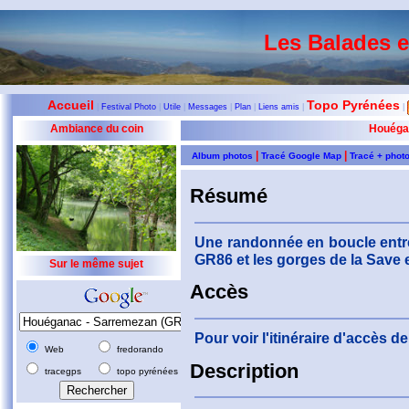
Les Balades 
Accueil
Topo Pyrénées
|
Festival Photo
|
Utile
|
Messages
|
Plan
|
Liens amis
|
|
Ambiance du coin
Houéga
|
|
Album photos
Tracé Google Map
Tracé + phot
Résumé
Une randonnée en boucle entr
GR86 et les gorges de la Save 
Sur le même sujet
Accès
Pour voir l'itinéraire d'accès 
Web
fredorando
Description
tracegps
topo pyrénées