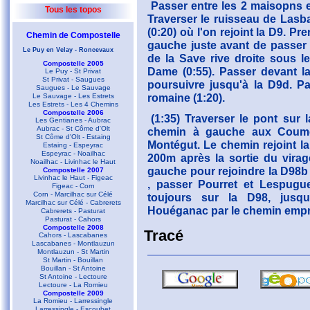
Passer entre les 2 maisopns et
Tous les topos
Traverser le ruisseau de Lasb
(0:20) où l'on rejoint la D9. P
Chemin de Compostelle
gauche juste avant de passer 
Le Puy en Velay - Roncevaux
de la Save rive droite sous l
Compostelle 2005
Dame (0:55). Passer devant la
Le Puy - St Privat
St Privat - Saugues
poursuivre jusqu'à la D9d. Par
Saugues - Le Sauvage
romaine (1:20).
Le Sauvage - Les Estrets
Les Estrets - Les 4 Chemins
Compostelle 2006
(1:35) Traverser le pont sur 
Les Gentianes - Aubrac
Aubrac - St Côme d'Olt
chemin à gauche aux Coumèr
St Côme d'Olt - Estaing
Montégut. Le chemin rejoint l
Estaing - Espeyrac
Espeyrac - Noailhac
200m après la sortie du virag
Noailhac - Livinhac le Haut
gauche pour rejoindre la D98b 
Compostelle 2007
Livinhac le Haut - Figeac
, passer Pourret et Lespugue
Figeac - Corn
Corn - Marcilhac sur Célé
toujours sur la D98, jusqu
Marcilhac sur Célé - Cabrerets
Houéganac par le chemin emprunt
Cabrerets - Pasturat
Pasturat - Cahors
Compostelle 2008
Tracé
Cahors - Lascabanes
Lascabanes - Montlauzun
Montlauzun - St Martin
St Martin - Bouillan
Bouillan - St Antoine
St Antoine - Lectoure
Lectoure - La Romieu
Compostelle 2009
La Romieu - Larressingle
Larressingle - Escoubet