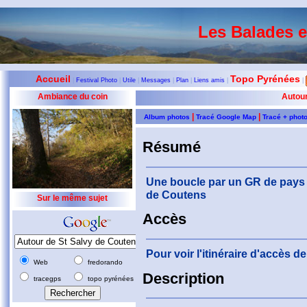
Les Balades 
Accueil
Topo Pyrénées
|
Festival Photo
|
Utile
|
Messages
|
Plan
|
Liens amis
|
|
Ambiance du coin
Autour
|
|
Album photos
Tracé Google Map
Tracé + phot
Résumé
Une boucle par un GR de pays d
de Coutens
Sur le même sujet
Accès
Pour voir l'itinéraire d'accès 
Web
fredorando
Description
tracegps
topo pyrénées