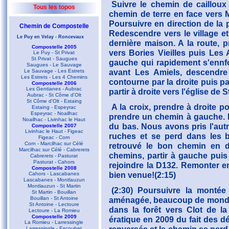
Suivre le chemin de cailloux 
Tous les topos
chemin de terre en face vers M
Poursuivre en direction de la p
Chemin de Compostelle
Redescendre vers le village et
Le Puy en Velay - Roncevaux
dernière maison. A la route, 
Compostelle 2005
vers Bories Vieilles puis Les 
Le Puy - St Privat
St Privat - Saugues
gauche qui rapidement s'ennf
Saugues - Le Sauvage
avant Les Amiels, descendre 
Le Sauvage - Les Estrets
Les Estrets - Les 4 Chemins
contourne par la droite puis p
Compostelle 2006
Les Gentianes - Aubrac
partir à droite vers l'église de 
Aubrac - St Côme d'Olt
St Côme d'Olt - Estaing
A la croix, prendre à droite p
Estaing - Espeyrac
Espeyrac - Noailhac
prendre un chemin à gauche. Il
Noailhac - Livinhac le Haut
du bas. Nous avons pris l'autr
Compostelle 2007
Livinhac le Haut - Figeac
ruches et se perd dans les b
Figeac - Corn
Corn - Marcilhac sur Célé
retrouvé le bon chemin en d
Marcilhac sur Célé - Cabrerets
chemins, partir à gauche puis
Cabrerets - Pasturat
Pasturat - Cahors
rejoindre la D132. Remonter en
Compostelle 2008
bien venue!(2:15)
Cahors - Lascabanes
Lascabanes - Montlauzun
Montlauzun - St Martin
(2:30) Poursuivre la montée
St Martin - Bouillan
Bouillan - St Antoine
aménagée, beaucoup de monde.
St Antoine - Lectoure
dans la forêt vers Clot de la
Lectoure - La Romieu
Compostelle 2009
ératique en 2009 du fait des 
La Romieu - Larressingle
Larressingle - Escoubet