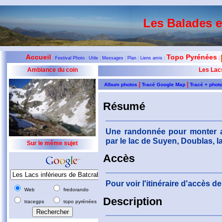
Les Balades 
Accueil
Topo Pyrénées
|
Festival Photo
|
Utile
|
Messages
|
Plan
|
Liens amis
|
|
Ambiance du coin
Les Lacs
|
|
Album photos
Tracé Google Map
Tracé + phot
Résumé
Une randonnée pour monter au
par le lac de Suyen, Doublas, la
Sur le même sujet
Accès
Pour voir l'itinéraire d'accès 
Web
fredorando
Description
tracegps
topo pyrénées