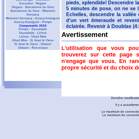
pieds, splendide! Descendre la
Escoubet - Nogaro
Nogaro - Barcelonne du Gers
5 minutes de pose, on ne se 
Barcelonne du Gers - Miramont
Echelles, descendre la vallée
Sensacq
Miramont Sensacq - Arzacq Arraziguet
d'un vert émeraude et reveni
Arzacq Arraziguet - Pomps
éclairée. Revenir à Doublas (4
Compostelle 2010
Pomps - Sauvelade
descendre au barrage (5:05) 
Sauvelade - Lichos
Avertissement
Lichos - Uhart Mixe
dalles lisses qui donnent a
Uhart Mixe - St Jean le Vieux
Masseys, descendre par un se
St Jean le Vieux - Orisson
L'utilisation que vous po
Orisson - Roncevaux
d'Arrens. Le sentier mène ra
trouverez sur cette page s
Conques - Toulouse
(5:20).
n'engage que vous. En ran
Conques - Cransac
Cransac - Peyrusse le Roc
Tracé
propre sécurité et du choix 
Peyrusse le Roc - Villefranche de
Rouergue
Villefranche de Rouergue - Najac
Gaillac - Rabastens
Rabastens - Montastruc la Conseillère
fredorando.fr est mis à
Montastruc le Conseillère - Toulouse
Ariège
Dernière modificati
Sarrat des Auzels - Pierre de Roland
Prat Moll
Il y a actuelleme
Le Jasse de Beille d'en Haut
Balade vers Montgaillard
Le maximum de connection
Les dolmens de Cérizols
Le maximum de connections
La Pique d'Endron
Laparan - Fontargenta - Estagnol -
Ruille
Roc de Cos - Pic de l'Aspre
Le Roc de la Courgue
Le Pech de Foix