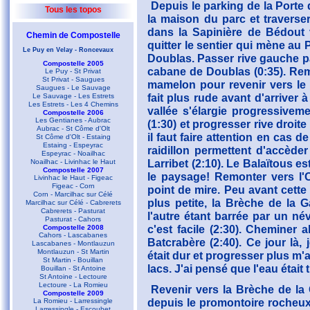
Depuis le parking de la Porte
Tous les topos
la maison du parc et traverser
dans la Sapinière de Bédout v
Chemin de Compostelle
quitter le sentier qui mène au
Le Puy en Velay - Roncevaux
Doublas. Passer rive gauche pa
Compostelle 2005
cabane de Doublas (0:35). Rem
Le Puy - St Privat
St Privat - Saugues
mamelon pour revenir vers le 
Saugues - Le Sauvage
fait plus rude avant d'arriver 
Le Sauvage - Les Estrets
Les Estrets - Les 4 Chemins
vallée s'élargie progressivem
Compostelle 2006
Les Gentianes - Aubrac
(1:30) et progresser rive droite
Aubrac - St Côme d'Olt
il faut faire attention en cas 
St Côme d'Olt - Estaing
Estaing - Espeyrac
raidillon permettent d'accèd
Espeyrac - Noailhac
Larribet (2:10). Le Balaïtous e
Noailhac - Livinhac le Haut
Compostelle 2007
le paysage! Remonter vers l'O
Livinhac le Haut - Figeac
Figeac - Corn
point de mire. Peu avant cette
Corn - Marcilhac sur Célé
plus petite, la Brèche de la G
Marcilhac sur Célé - Cabrerets
Cabrerets - Pasturat
l'autre étant barrée par un né
Pasturat - Cahors
c'est facile (2:30). Cheminer 
Compostelle 2008
Cahors - Lascabanes
Batcrabère (2:40). Ce jour là,
Lascabanes - Montlauzun
Montlauzun - St Martin
était dur et progresser plus m'
St Martin - Bouillan
lacs. J'ai pensé que l'eau était 
Bouillan - St Antoine
St Antoine - Lectoure
Lectoure - La Romieu
Revenir vers la Brèche de la 
Compostelle 2009
depuis le promontoire rocheux 
La Romieu - Larressingle
Larressingle - Escoubet