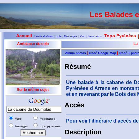
Les Balades 
Accueil
Topo Pyrénées
|
Festival Photo
|
Utile
|
Messages
|
Plan
|
Liens amis
|
|
Ambiance du coin
La
|
|
Album photos
Tracé Google Map
Tracé + phot
Résumé
Une balade à la cabane de Do
Pyrénées d Arrens en montant 
Sur le même sujet
et en revenant par le Bois des
Accès
Web
fredorando
Pour voir l'itinéraire d'accès 
tracegps
topo pyrénées
Description