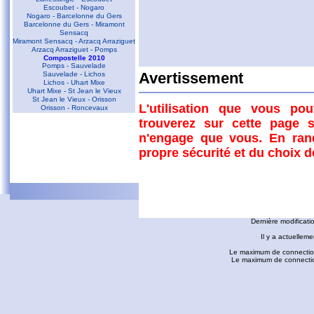
Escoubet - Nogaro
Nogaro - Barcelonne du Gers
Barcelonne du Gers - Miramont
Sensacq
Miramont Sensacq - Arzacq Arraziguet
Arzacq Arraziguet - Pomps
Compostelle 2010
Pomps - Sauvelade
Sauvelade - Lichos
Avertissement
Lichos - Uhart Mixe
Uhart Mixe - St Jean le Vieux
Commentaires
St Jean le Vieux - Orisson
L'utilisation que vous po
Orisson - Roncevaux
trouverez sur cette page s
Conques - Toulouse
D'autres liens
n'engage que vous. En ran
Conques - Cransac
Cransac - Peyrusse le Roc
propre sécurité et du choix 
Peyrusse le Roc - Villefranche de
Rouergue
Villefranche de Rouergue - Najac
Gaillac - Rabastens
Rabastens - Montastruc la Conseillère
fredorando.fr est mis à
Montastruc le Conseillère - Toulouse
Ariège
Dernière modificati
Sarrat des Auzels - Pierre de Roland
Prat Moll
Il y a actuelleme
Le Jasse de Beille d'en Haut
Balade vers Montgaillard
Le maximum de connection
Les dolmens de Cérizols
Le maximum de connections
La Pique d'Endron
Laparan - Fontargenta - Estagnol -
Ruille
Roc de Cos - Pic de l'Aspre
Le Roc de la Courgue
Le Pech de Foix