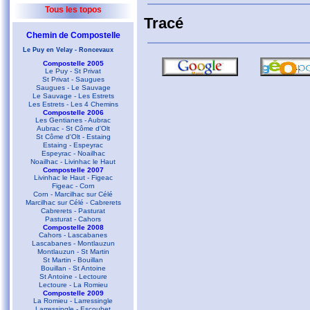
Tous les topos
Tracé
Chemin de Compostelle
Le Puy en Velay - Roncevaux
Compostelle 2005
Le Puy - St Privat
St Privat - Saugues
Saugues - Le Sauvage
Le Sauvage - Les Estrets
Les Estrets - Les 4 Chemins
Compostelle 2006
Les Gentianes - Aubrac
Aubrac - St Côme d'Olt
St Côme d'Olt - Estaing
Estaing - Espeyrac
Espeyrac - Noailhac
Noailhac - Livinhac le Haut
Compostelle 2007
Livinhac le Haut - Figeac
Figeac - Corn
Corn - Marcilhac sur Célé
Marcilhac sur Célé - Cabrerets
Cabrerets - Pasturat
Pasturat - Cahors
Compostelle 2008
Cahors - Lascabanes
Lascabanes - Montlauzun
Montlauzun - St Martin
St Martin - Bouillan
Bouillan - St Antoine
St Antoine - Lectoure
Lectoure - La Romieu
Compostelle 2009
La Romieu - Larressingle
Larressingle - Escoubet