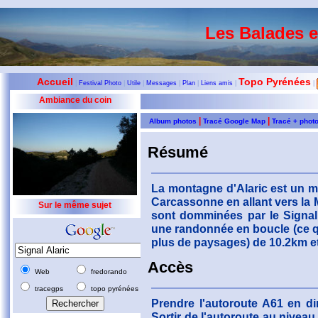
Les Balades 
Accueil
Topo Pyrénées
|
Festival Photo
|
Utile
|
Messages
|
Plan
|
Liens amis
|
|
Ambiance du coin
|
|
Album photos
Tracé Google Map
Tracé + phot
Résumé
La montagne d'Alaric est un ma
Carcassonne en allant vers la
Sur le même sujet
sont domminées par le Signal 
une randonnée en boucle (ce qu
plus de paysages) de 10.2km e
Accès
Web
fredorando
tracegps
topo pyrénées
Prendre l'autoroute A61 en di
Sortir de l'autoroute au niveau