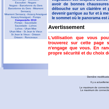
Escoubet - Nogaro
avoir de bonnes chaussures 
Nogaro - Barcelonne du Gers
débouche sur un clairière et 
Barcelonne du Gers - Miramont
Sensacq
devenir garrigue au fur et à m
Miramont Sensacq - Arzacq Arraziguet
le sommet où le panorama est à
Arzacq Arraziguet - Pomps
Compostelle 2010
Pomps - Sauvelade
Pour le retour, on redescend 
Sauvelade - Lichos
Avertissement
Lichos - Uhart Mixe
(02:34). Au lieu de le traverse
Uhart Mixe - St Jean le Vieux
tourne à droite (Nord-Est) po
St Jean le Vieux - Orisson
L'utilisation que vous po
Orisson - Roncevaux
2km où on trouve sur la gauc
trouverez sur cette page s
Conques - Toulouse
plaine d'Alaric (03:02). Enco
n'engage que vous. En ran
Conques - Cransac
goudronnée où l'on part à ga
Cransac - Peyrusse le Roc
propre sécurité et du choix 
(03:45).
Peyrusse le Roc - Villefranche de
Rouergue
Villefranche de Rouergue - Najac
Tracé
Gaillac - Rabastens
Rabastens - Montastruc la Conseillère
fredorando.fr est mis à
Montastruc le Conseillère - Toulouse
Ariège
Dernière modificati
Sarrat des Auzels - Pierre de Roland
Prat Moll
Il y a actuelleme
Le Jasse de Beille d'en Haut
Balade vers Montgaillard
Le maximum de connection
Les dolmens de Cérizols
Le maximum de connections
La Pique d'Endron
Laparan - Fontargenta - Estagnol -
Ruille
Roc de Cos - Pic de l'Aspre
Le Roc de la Courgue
Le Pech de Foix