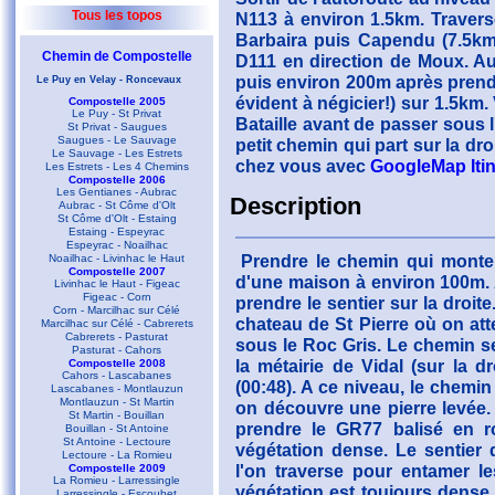
Tous les topos
N113 à environ 1.5km. Traverse
Barbaira puis Capendu (7.5km)
Chemin de Compostelle
D111 en direction de Moux. Au
puis environ 200m après prendre
Le Puy en Velay - Roncevaux
évident à négicier!) sur 1.5km.
Compostelle 2005
Le Puy - St Privat
Bataille avant de passer sous l
St Privat - Saugues
Saugues - Le Sauvage
petit chemin qui part sur la dro
Le Sauvage - Les Estrets
chez vous avec
GoogleMap Itin
Les Estrets - Les 4 Chemins
Compostelle 2006
Les Gentianes - Aubrac
Description
Aubrac - St Côme d'Olt
St Côme d'Olt - Estaing
Estaing - Espeyrac
Espeyrac - Noailhac
Prendre le chemin qui monte 
Noailhac - Livinhac le Haut
Compostelle 2007
d'une maison à environ 100m. 
Livinhac le Haut - Figeac
Figeac - Corn
prendre le sentier sur la droit
Corn - Marcilhac sur Célé
chateau de St Pierre où on att
Marcilhac sur Célé - Cabrerets
Cabrerets - Pasturat
sous le Roc Gris. Le chemin se
Pasturat - Cahors
la métairie de Vidal (sur la d
Compostelle 2008
Cahors - Lascabanes
(00:48). A ce niveau, le chemi
Lascabanes - Montlauzun
Montlauzun - St Martin
on découvre une pierre levée. 
St Martin - Bouillan
prendre le GR77 balisé en r
Bouillan - St Antoine
St Antoine - Lectoure
végétation dense. Le sentier 
Lectoure - La Romieu
l'on traverse pour entamer le
Compostelle 2009
La Romieu - Larressingle
végétation est toujours dense e
Larressingle - Escoubet