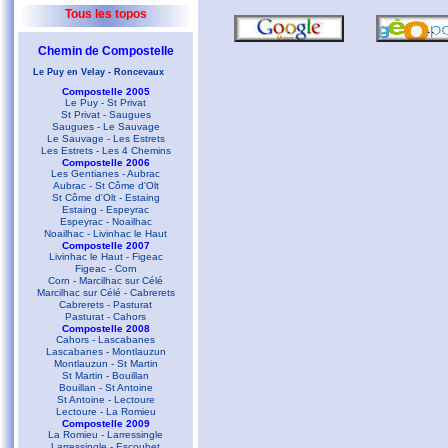
Tous les topos
Chemin de Compostelle
Le Puy en Velay - Roncevaux
Compostelle 2005
Le Puy - St Privat
St Privat - Saugues
Saugues - Le Sauvage
Le Sauvage - Les Estrets
Les Estrets - Les 4 Chemins
Compostelle 2006
Les Gentianes - Aubrac
Aubrac - St Côme d'Olt
St Côme d'Olt - Estaing
Estaing - Espeyrac
Espeyrac - Noailhac
Noailhac - Livinhac le Haut
Compostelle 2007
Livinhac le Haut - Figeac
Figeac - Corn
Corn - Marcilhac sur Célé
Marcilhac sur Célé - Cabrerets
Cabrerets - Pasturat
Pasturat - Cahors
Compostelle 2008
Cahors - Lascabanes
Lascabanes - Montlauzun
Montlauzun - St Martin
St Martin - Bouillan
Bouillan - St Antoine
St Antoine - Lectoure
Lectoure - La Romieu
Compostelle 2009
La Romieu - Larressingle
Larressingle - Escoubet