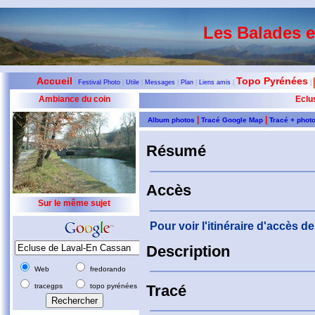
Les Balades 
Accueil
Topo Pyrénées
|
Festival Photo
|
Utile
|
Messages
|
Plan
|
Liens amis
|
|
Ambiance du coin
Eclu
|
|
Album photos
Tracé Google Map
Tracé + phot
Résumé
Accès
Sur le même sujet
Pour voir l'itinéraire d'accès 
Description
Web
fredorando
tracegps
topo pyrénées
Tracé