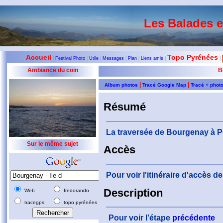
Les Balades 
Accueil
Topo Pyrénées
|
Festival Photo
|
Utile
|
Messages
|
Plan
|
Liens amis
|
|
Ambiance du coin
B
|
|
Album photos
Tracé Google Map
Tracé + phot
Résumé
La traversée de Bourgenay à Port
Sur le même sujet
Accès
Pour voir l'itinéraire d'accès 
Description
Web
fredorando
tracegps
topo pyrénées
Pour voir l'étape
précédente