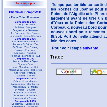
Tous les topos
Temps pas terrible au sortir
les Roches du Joanne pour lo
Chemin de Compostelle
Pointe de l'Aiguille et le Phare
Le Puy en Velay - Roncevaux
largement avant de tirer un b
Compostelle 2005
d'Yeux et la Pointe des Corb
Le Puy - St Privat
Corbeaux, nouveau bord pour r
St Privat - Saugues
Saugues - Le Sauvage
nouveau bord pour remonter a
Le Sauvage - Les Estrets
(8:35). Port Joinville atteind
Les Estrets - Les 4 Chemins
Compostelle 2006
loin des cotes.
Les Gentianes - Aubrac
Aubrac - St Côme d'Olt
St Côme d'Olt - Estaing
Pour voir l'étape
suivante
Estaing - Espeyrac
Espeyrac - Noailhac
Tracé
Noailhac - Livinhac le Haut
Compostelle 2007
Livinhac le Haut - Figeac
Figeac - Corn
Corn - Marcilhac sur Célé
Marcilhac sur Célé - Cabrerets
Cabrerets - Pasturat
Pasturat - Cahors
Compostelle 2008
Cahors - Lascabanes
Lascabanes - Montlauzun
Montlauzun - St Martin
St Martin - Bouillan
Bouillan - St Antoine
St Antoine - Lectoure
Lectoure - La Romieu
Compostelle 2009
La Romieu - Larressingle
Larressingle - Escoubet