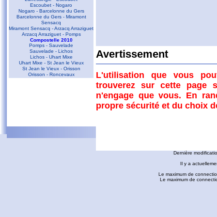
Escoubet - Nogaro
Nogaro - Barcelonne du Gers
Barcelonne du Gers - Miramont
Sensacq
Miramont Sensacq - Arzacq Arraziguet
Arzacq Arraziguet - Pomps
Compostelle 2010
Pomps - Sauvelade
Sauvelade - Lichos
Avertissement
Lichos - Uhart Mixe
Uhart Mixe - St Jean le Vieux
St Jean le Vieux - Orisson
L'utilisation que vous po
Orisson - Roncevaux
trouverez sur cette page s
Conques - Toulouse
n'engage que vous. En ran
Conques - Cransac
Cransac - Peyrusse le Roc
propre sécurité et du choix 
Peyrusse le Roc - Villefranche de
Rouergue
Villefranche de Rouergue - Najac
Gaillac - Rabastens
Rabastens - Montastruc la Conseillère
fredorando.fr est mis à
Montastruc le Conseillère - Toulouse
Ariège
Dernière modificati
Sarrat des Auzels - Pierre de Roland
Prat Moll
Il y a actuelleme
Commentaires
Le Jasse de Beille d'en Haut
Balade vers Montgaillard
Le maximum de connection
Les dolmens de Cérizols
Le maximum de connections
La Pique d'Endron
D'autres liens
Laparan - Fontargenta - Estagnol -
Ruille
Roc de Cos - Pic de l'Aspre
Le Roc de la Courgue
Le Pech de Foix