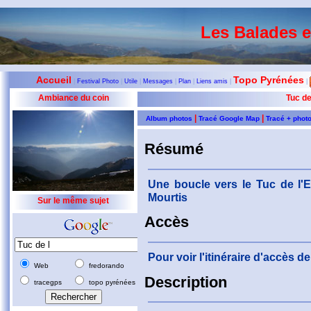
Les Balades 
Accueil
Topo Pyrénées
|
Festival Photo
|
Utile
|
Messages
|
Plan
|
Liens amis
|
|
Ambiance du coin
Tuc de
|
|
Album photos
Tracé Google Map
Tracé + phot
Résumé
Une boucle vers le Tuc de l'E
Mourtis
Sur le même sujet
Accès
Pour voir l'itinéraire d'accès 
Web
fredorando
Description
tracegps
topo pyrénées