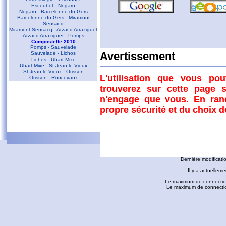
Escoubet - Nogaro
Nogaro - Barcelonne du Gers
Barcelonne du Gers - Miramont
Sensacq
Miramont Sensacq - Arzacq Arraziguet
Arzacq Arraziguet - Pomps
Compostelle 2010
Pomps - Sauvelade
Sauvelade - Lichos
Avertissement
Lichos - Uhart Mixe
Uhart Mixe - St Jean le Vieux
St Jean le Vieux - Orisson
L'utilisation que vous po
Orisson - Roncevaux
trouverez sur cette page s
Conques - Toulouse
n'engage que vous. En ran
Conques - Cransac
Cransac - Peyrusse le Roc
propre sécurité et du choix 
Peyrusse le Roc - Villefranche de
Rouergue
Villefranche de Rouergue - Najac
Gaillac - Rabastens
Rabastens - Montastruc la Conseillère
fredorando.fr est mis à
Montastruc le Conseillère - Toulouse
Ariège
Dernière modificati
Sarrat des Auzels - Pierre de Roland
Prat Moll
Il y a actuelleme
Le Jasse de Beille d'en Haut
Balade vers Montgaillard
Le maximum de connection
Les dolmens de Cérizols
Le maximum de connections
La Pique d'Endron
Laparan - Fontargenta - Estagnol -
Ruille
Roc de Cos - Pic de l'Aspre
Le Roc de la Courgue
Le Pech de Foix