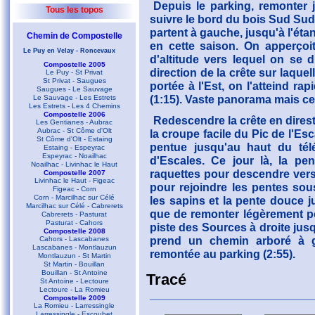
Depuis le parking, remonter 
Tous les topos
suivre le bord du bois Sud Sud 
partent à gauche, jusqu'à l'éta
Chemin de Compostelle
en cette saison. On apperçoit
Le Puy en Velay - Roncevaux
d'altitude vers lequel on se d
Compostelle 2005
direction de la crête sur laquel
Le Puy - St Privat
St Privat - Saugues
portée à l'Est, on l'atteind r
Saugues - Le Sauvage
(1:15). Vaste panorama mais ce
Le Sauvage - Les Estrets
Les Estrets - Les 4 Chemins
Compostelle 2006
Redescendre la crête en direst
Les Gentianes - Aubrac
Aubrac - St Côme d'Olt
la croupe facile du Pic de l'Es
St Côme d'Olt - Estaing
pentue jusqu'au haut du tél
Estaing - Espeyrac
Espeyrac - Noailhac
d'Escales. Ce jour là, la pe
Noailhac - Livinhac le Haut
raquettes pour descendre vers
Compostelle 2007
Livinhac le Haut - Figeac
pour rejoindre les pentes so
Figeac - Corn
Corn - Marcilhac sur Célé
les sapins et la pente douce j
Marcilhac sur Célé - Cabrerets
que de remonter légèrement pou
Cabrerets - Pasturat
Pasturat - Cahors
piste des Sources à droite jus
Compostelle 2008
prend un chemin arboré à 
Cahors - Lascabanes
Lascabanes - Montlauzun
remontée au parking (2:55).
Montlauzun - St Martin
St Martin - Bouillan
Bouillan - St Antoine
Tracé
St Antoine - Lectoure
Lectoure - La Romieu
Compostelle 2009
La Romieu - Larressingle
Larressingle - Escoubet