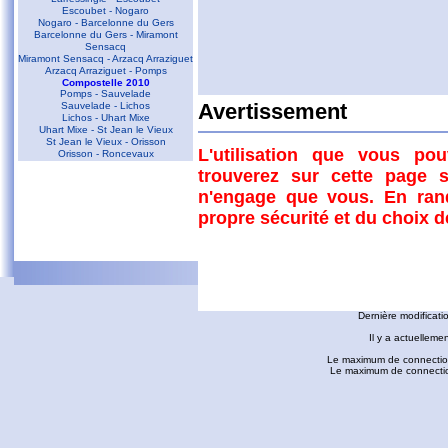
Escoubet - Nogaro
Nogaro - Barcelonne du Gers
Barcelonne du Gers - Miramont
Sensacq
Miramont Sensacq - Arzacq Arraziguet
Arzacq Arraziguet - Pomps
Compostelle 2010
Pomps - Sauvelade
Sauvelade - Lichos
Avertissement
Lichos - Uhart Mixe
Uhart Mixe - St Jean le Vieux
St Jean le Vieux - Orisson
L'utilisation que vous po
Orisson - Roncevaux
trouverez sur cette page s
Conques - Toulouse
n'engage que vous. En ran
Conques - Cransac
Cransac - Peyrusse le Roc
propre sécurité et du choix 
Peyrusse le Roc - Villefranche de
Rouergue
Villefranche de Rouergue - Najac
Gaillac - Rabastens
Rabastens - Montastruc la Conseillère
fredorando.fr est mis à
Montastruc le Conseillère - Toulouse
Ariège
Dernière modificati
Sarrat des Auzels - Pierre de Roland
Prat Moll
Il y a actuelleme
Le Jasse de Beille d'en Haut
Balade vers Montgaillard
Le maximum de connection
Les dolmens de Cérizols
Le maximum de connections
La Pique d'Endron
Laparan - Fontargenta - Estagnol -
Ruille
Roc de Cos - Pic de l'Aspre
Commentaires
Le Roc de la Courgue
Le Pech de Foix