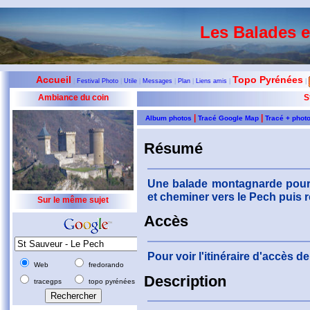
Les Balades 
Accueil
Topo Pyrénées
|
Festival Photo
|
Utile
|
Messages
|
Plan
|
Liens amis
|
|
Ambiance du coin
S
|
|
Album photos
Tracé Google Map
Tracé + phot
Résumé
Une balade montagnarde pour 
et cheminer vers le Pech puis 
Sur le même sujet
Accès
Pour voir l'itinéraire d'accès 
Web
fredorando
Description
tracegps
topo pyrénées