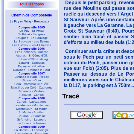
Depuis le petit parking, reveni
Tous les topos
rue des Moulins qui passe sou
ruelle qui descend vers l'Arget 
Chemin de Compostelle
St Sauveur. Après une centain
Le Puy en Velay - Roncevaux
à gauche vers La Garanne. La pe
Compostelle 2005
Croix St Sauveur (0:40). Pour
Le Puy - St Privat
St Privat - Saugues
sentier bien tracé et passer
Saugues - Le Sauvage
d'efforts au milieu des buis (1:2
Le Sauvage - Les Estrets
Les Estrets - Les 4 Chemins
Compostelle 2006
Continuer sur la crête et desce
Les Gentianes - Aubrac
Aubrac - St Côme d'Olt
sous le Pech par un petit sent
St Côme d'Olt - Estaing
coteau du Pech, passer une gra
Estaing - Espeyrac
Espeyrac - Noailhac
vue sur Foix) (2:05). Plus de se
Noailhac - Livinhac le Haut
Passer au dessus de Le Port
Compostelle 2007
Livinhac le Haut - Figeac
meilleures vues sur le Château
Figeac - Corn
Corn - Marcilhac sur Célé
la D117, le parking est à 750m...
Marcilhac sur Célé - Cabrerets
Cabrerets - Pasturat
Tracé
Pasturat - Cahors
Compostelle 2008
Cahors - Lascabanes
Lascabanes - Montlauzun
Montlauzun - St Martin
St Martin - Bouillan
Bouillan - St Antoine
St Antoine - Lectoure
Lectoure - La Romieu
Compostelle 2009
La Romieu - Larressingle
Larressingle - Escoubet