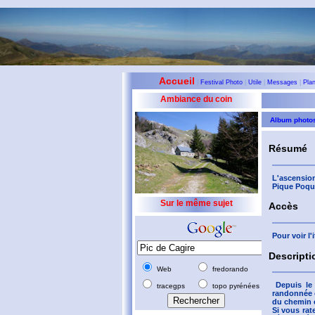
Accueil
|
Festival Photo
|
Utile
|
Messages
|
Pla
Ambiance du coin
Album photo
Résumé
L'ascension
Pique Poque
Sur le même sujet
Accès
Pour voir l
Descripti
Web
fredorando
Depuis le
tracegps
topo pyrénées
randonnée c
du chemin e
Si vous rat