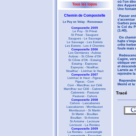
où l'on déc
Tous les topos
des Aygues, 
Une fontain
Chemin de Compostelle
Passer ent
s'accentue 
Le Puy en Velay - Roncevaux
Garbes pour
le Col du P
Compostelle 2005
(1:40).
Le Puy - St Privat
St Privat - Saugues
On chemine
Saugues - Le Sauvage
halte s'imp
Le Sauvage - Les Estrets
crête herbe
Les Estrets - Les 4 Chemins
foule mais 
Compostelle 2006
Les Gentianes - Aubrac
Redescendr
Aubrac - St Côme d'Olt
Cagire, ver
St Côme d'Olt - Estaing
oblique ver
Estaing - Espeyrac
et descendr
Espeyrac - Noailhac
Larreix au 
Noailhac - Livinhac le Haut
rejoindre la
Compostelle 2007
Livinhac le Haut - Figeac
Reprendre 
Figeac - Corn
Menté et la 
Corn - Marcilhac sur Célé
Marcilhac sur Célé - Cabrerets
Tracé
Cabrerets - Pasturat
Pasturat - Cahors
Compostelle 2008
Cahors - Lascabanes
Lascabanes - Montlauzun
Montlauzun - St Martin
St Martin - Bouillan
Bouillan - St Antoine
St Antoine - Lectoure
Lectoure - La Romieu
Compostelle 2009
La Romieu - Larressingle
Larressingle - Escoubet