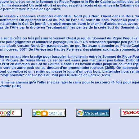
ouvre les crêtes entre le Sommet de Pique Poque et le Pic de Cagire au milieu des arb
fini la descente! Un petit effort et quelques petits lacets et on arrive à la Cabanne de 
e permet refaire le plein des gourdes.
re les deux cabannes et monter d'abord au Nord puis Nord Ouest dans le Bois du 
nettement! On apperçoit le Col du Pas de l'Ane au sortir du bois. Passer au pied 
 atteindre le Col. Ce jour là, un névé pentu en barre le chemin d'accès, nous avons
as de l'Ane par la droite en "escalandant" les pentes de la crête Sud du Sommet 
 sur la crête ou très près sur le versant Ouest jusqu'au Sommet du Pique Poque (2:1
ose pour grignotter et admirer le paysage, un 360°! On redescend quelque peu pour c
use plutôt versant Nord. On passe devant un gouffre avant d'accéder au Pic de Cagire
un nouveau 360°! De l'Ariège aux Hautes Pyrénées, des plaines aux hauts sommets, to
e en tenant bien la crête pour basculer, à mi-chemin entre le Sommet de Pique Poqu
s la Pelouse de Terres Nères. Le sentier est assez peu marqué et pas balisé. D'abor
s l'Est en direction du Col de Coume Ossan. Pas besoin d'aller jusqu'au col mais rep
e vers un autre petit col au dessus d'un promontoire rocheux (3:55). On apperçoit
fond du vallon et un sentier qui passe le long d'un petit bois. L'atteindre hors sentie
 "voie normale" dans le bois du Mail puis le Refuge de Larreix (4:20).
le même chemin qu'à l'aller (ne pas rater le cairn pour le raccourci (4:45)) pour rejo
voiture (5:10).