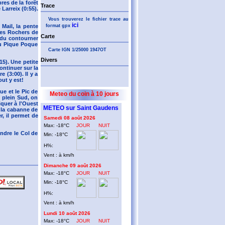
res de la forêt
Trace
Larreix (0:55).
Vous trouverez le fichier trace au
ici
format gpx
Mail, la pente
des Rochers de
Carte
 du contourner
du Pique Poque
Carte IGN 1/25000 1947OT
Divers
5). Une petite
ontinuer sur la
 (3:00). Il y a
ut y est!
e et le Pic de
Meteo du coin à 10 jours
d plein Sud, on
iquer à l'Ouest
METEO sur Saint Gaudens
 la cabanne de
r, il permet de
Samedi 08 août 2026
Max: -18°C
JOUR
NUIT
indre le Col de
Min: -18°C
H%:
Vent : à km/h
Dimanche 09 août 2026
Max: -18°C
JOUR
NUIT
Min: -18°C
H%:
Vent : à km/h
Lundi 10 août 2026
Max: -18°C
JOUR
NUIT