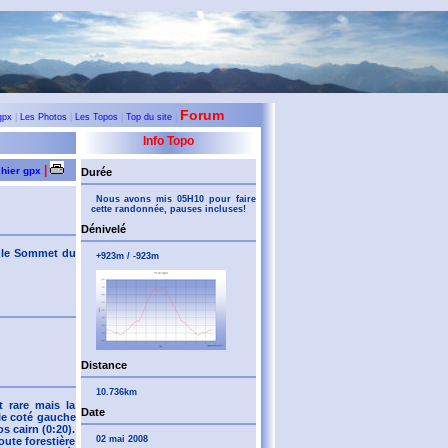
Forum
gpx
|
Les Photos
|
Les Topos
|
Top du site
|
Info Topo
|
chier gpx
Durée
Nous avons mis 05H10 pour faire
cette randonnée, pauses incluses!
Dénivelé
, le Sommet du
+923m / -923m
Distance
10.736km
t rare mais la
Date
 le coté gauche
s cairn (0:20).
02 mai 2008
ute forestière