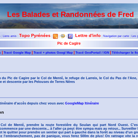
Les Balades et Randonnées de Fred
Topo Pyrénées
Lettre d'info
n
|
Liens amis
|
|
|
|
|
|
Navigation par carte
|
Les 
Pic de Cagire
|
|
|
|
s
Tracé Google Map
Tracé + photos Googl Map
Tracé GeoPortail / IGN
Télécharger le fi
 du Pic de Cagire par le Col de Menté, le refuge de Larreix, le Col du Pas de l'Ane
 et descente par les Pelouses de Terres Nères
'itinéraire d'accès depuis chez vous avec
GoogleMap Itinéraire
on
 Col de Menté, prendre la route forestière du Soulan qui part Nord Ouest. C'es
ommence par une descente... à l'aller ça peut être sympa mais au retour... Surveiller
t le quitter pour prendre un sentier qui part à gauche dans la forêt au niveau d'un gro
ez l'embranchement, pas de panique, vous ferez 500m de plus! On rattrape vite la ro