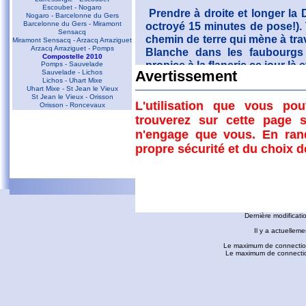
Escoubet - Nogaro
Prendre à droite et longer la 
Nogaro - Barcelonne du Gers
Barcelonne du Gers - Miramont
octroyé 15 minutes de pose!). 
Sensacq
chemin de terre qui mène à trav
Miramont Sensacq - Arzacq Arraziguet
Arzacq Arraziguet - Pomps
Blanche dans les faubourgs 
Compostelle 2010
propice à la flanerie ce jour l
Pomps - Sauvelade
Sauvelade - Lichos
Avertissement
d'hôtes où nous avions rés
Lichos - Uhart Mixe
Uhart Mixe - St Jean le Vieux
Pilfort de Rabastens (7:20). 
St Jean le Vieux - Orisson
DELRIEU. Les chambres sont s
L'utilisation que vous po
Orisson - Roncevaux
restauré. Nous avons passé un
trouverez sur cette page s
Conques - Toulouse
n'engage que vous. En ran
Conques - Cransac
Tracé
Cransac - Peyrusse le Roc
propre sécurité et du choix 
Peyrusse le Roc - Villefranche de
Rouergue
Villefranche de Rouergue - Najac
Gaillac - Rabastens
Rabastens - Montastruc la Conseillère
fredorando.fr est mis à
Montastruc le Conseillère - Toulouse
Ariège
Dernière modificati
Sarrat des Auzels - Pierre de Roland
Prat Moll
Il y a actuelleme
Le Jasse de Beille d'en Haut
Balade vers Montgaillard
Le maximum de connection
Les dolmens de Cérizols
Le maximum de connections
La Pique d'Endron
Laparan - Fontargenta - Estagnol -
Ruille
Roc de Cos - Pic de l'Aspre
Le Roc de la Courgue
Le Pech de Foix