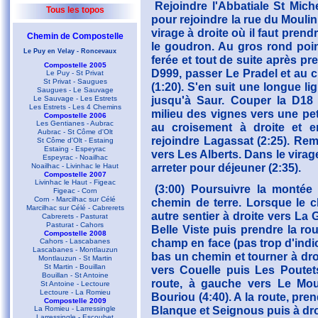
Rejoindre l'Abbatiale St Mich
Tous les topos
pour rejoindre la rue du Moulin
virage à droite où il faut prend
Chemin de Compostelle
le goudron. Au gros rond point
Le Puy en Velay - Roncevaux
ferée et tout de suite après pr
Compostelle 2005
D999, passer Le Pradel et au c
Le Puy - St Privat
St Privat - Saugues
(1:20). S'en suit une longue li
Saugues - Le Sauvage
jusqu'à Saur. Couper la D18
Le Sauvage - Les Estrets
Les Estrets - Les 4 Chemins
milieu des vignes vers une pe
Compostelle 2006
Les Gentianes - Aubrac
au croisement à droite et 
Aubrac - St Côme d'Olt
rejoindre Lagassat (2:25). Rem
St Côme d'Olt - Estaing
Estaing - Espeyrac
vers Les Alberts. Dans le virag
Espeyrac - Noailhac
arreter pour déjeuner (2:35).
Noailhac - Livinhac le Haut
Compostelle 2007
Livinhac le Haut - Figeac
(3:00) Poursuivre la montée
Figeac - Corn
Corn - Marcilhac sur Célé
chemin de terre. Lorsque le
Marcilhac sur Célé - Cabrerets
autre sentier à droite vers La
Cabrerets - Pasturat
Pasturat - Cahors
Belle Viste puis prendre la rou
Compostelle 2008
champ en face (pas trop d'indic
Cahors - Lascabanes
Lascabanes - Montlauzun
bas un chemin et tourner à dro
Montlauzun - St Martin
St Martin - Bouillan
vers Couelle puis Les Poutets
Bouillan - St Antoine
route, à gauche vers Le Moul
St Antoine - Lectoure
Lectoure - La Romieu
Bouriou (4:40). A la route, pre
Compostelle 2009
Blanque et Seignous puis à droi
La Romieu - Larressingle
Larressingle - Escoubet