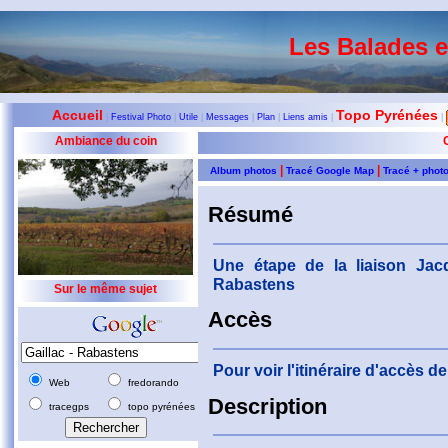
Les Balades 
Accueil
Topo Pyrénées
|
Festival Photo
|
Utile
|
Messages
|
Plan
|
Liens amis
|
|
Ambiance du coin
|
|
Album photos
Tracé Google Map
Tracé + phot
Résumé
Une étape de la liaison Jac
Rabastens
Sur le même sujet
Accès
Pour voir l'itinéraire d'accès 
Web
fredorando
Description
tracegps
topo pyrénées