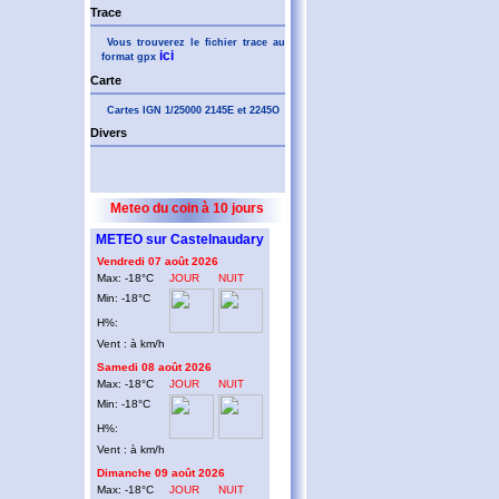
Trace
Vous trouverez le fichier trace au
ici
format gpx
Carte
Cartes IGN 1/25000 2145E et 2245O
Divers
Meteo du coin à 10 jours
METEO sur Castelnaudary
Vendredi 07 août 2026
Max: -18°C
JOUR
NUIT
Min: -18°C
H%:
Vent : à km/h
Samedi 08 août 2026
Max: -18°C
JOUR
NUIT
Min: -18°C
H%:
Vent : à km/h
Dimanche 09 août 2026
Max: -18°C
JOUR
NUIT