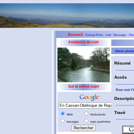
Accueil
|
Festival Photo
|
Utile
|
Messages
|
Pla
Ambiance du coin
Album photo
Résumé
Accès
Sur le même sujet
Pour voir l
Descripti
Tracé
Web
fredorando
tracegps
topo pyrénées