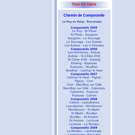
Tous les topos
Chemin de Compostelle
Le Puy en Velay - Roncevaux
Compostelle 2005
Le Puy - St Privat
St Privat - Saugues
Saugues - Le Sauvage
Le Sauvage - Les Estrets
Les Estrets - Les 4 Chemins
Compostelle 2006
Les Gentianes - Aubrac
Aubrac - St Côme d'Olt
St Côme d'Olt - Estaing
Estaing - Espeyrac
Espeyrac - Noailhac
Noailhac - Livinhac le Haut
Compostelle 2007
Livinhac le Haut - Figeac
Figeac - Corn
Corn - Marcilhac sur Célé
Marcilhac sur Célé - Cabrerets
Cabrerets - Pasturat
Pasturat - Cahors
Compostelle 2008
Cahors - Lascabanes
Lascabanes - Montlauzun
Montlauzun - St Martin
St Martin - Bouillan
Bouillan - St Antoine
St Antoine - Lectoure
Lectoure - La Romieu
Compostelle 2009
La Romieu - Larressingle
Larressingle - Escoubet