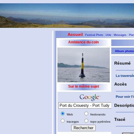
Accueil
|
Festival Photo
|
Utile
|
Messages
|
Pla
Ambiance du coin
Album photo
Résumé
La traversée
Accès
Sur le même sujet
Pour voir l
Descripti
Web
fredorando
Tracé
tracegps
topo pyrénées