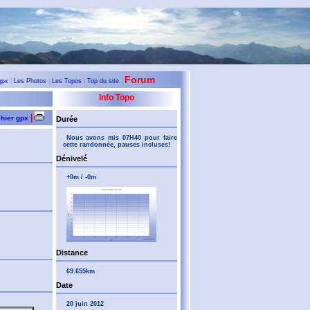
Forum
gpx
|
Les Photos
|
Les Topos
|
Top du site
|
Info Topo
|
chier gpx
Durée
Nous avons mis 07H40 pour faire
cette randonnée, pauses incluses!
Dénivelé
+0m / -0m
Distance
69.655km
Date
20 juin 2012