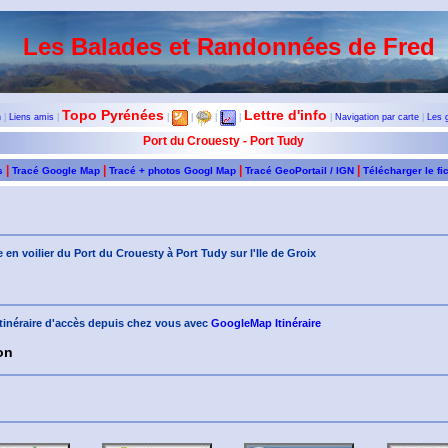
Les Balades et Randonnées de Fred
Topo Pyrénées
Lettre d'info
n
|
Liens amis
|
|
|
|
|
|
Navigation par carte
|
Les 
Port du Crouesty - Port Tudy
|
|
|
|
s
Tracé Google Map
Tracé + photos Googl Map
Tracé GeoPortail / IGN
Télécharger le fi
 en voilier du Port du Crouesty à Port Tudy sur l'Ile de Groix
'itinéraire d'accès depuis chez vous avec
GoogleMap Itinéraire
on