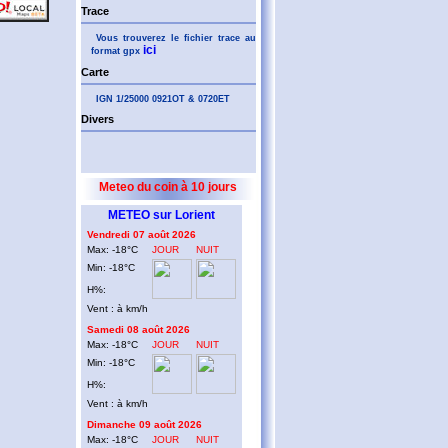
Trace
Vous trouverez le fichier trace au
ici
format gpx
Carte
IGN 1/25000 0921OT & 0720ET
Divers
Meteo du coin à 10 jours
METEO sur Lorient
Vendredi 07 août 2026
Max: -18°C
JOUR
NUIT
Min: -18°C
H%:
Vent : à km/h
Samedi 08 août 2026
Max: -18°C
JOUR
NUIT
Min: -18°C
H%:
Vent : à km/h
Dimanche 09 août 2026
Max: -18°C
JOUR
NUIT