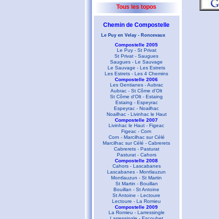
Tous les topos
Chemin de Compostelle
Le Puy en Velay - Roncevaux
Compostelle 2005
Le Puy - St Privat
St Privat - Saugues
Saugues - Le Sauvage
Le Sauvage - Les Estrets
Les Estrets - Les 4 Chemins
Compostelle 2006
Les Gentianes - Aubrac
Aubrac - St Côme d'Olt
St Côme d'Olt - Estaing
Estaing - Espeyrac
Espeyrac - Noailhac
Noailhac - Livinhac le Haut
Compostelle 2007
Livinhac le Haut - Figeac
Figeac - Corn
Corn - Marcilhac sur Célé
Marcilhac sur Célé - Cabrerets
Cabrerets - Pasturat
Pasturat - Cahors
Compostelle 2008
Cahors - Lascabanes
Lascabanes - Montlauzun
Montlauzun - St Martin
St Martin - Bouillan
Bouillan - St Antoine
St Antoine - Lectoure
Lectoure - La Romieu
Compostelle 2009
La Romieu - Larressingle
Larressingle - Escoubet