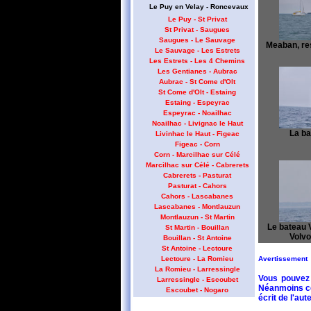
Le Puy en Velay - Roncevaux
Le Puy - St Privat
St Privat - Saugues
Saugues - Le Sauvage
Meaban, res
Le Sauvage - Les Estrets
Les Estrets - Les 4 Chemins
Les Gentianes - Aubrac
Aubrac - St Come d'Olt
St Come d'Olt - Estaing
Estaing - Espeyrac
Espeyrac - Noailhac
Noailhac - Livignac le Haut
La bal
Livinhac le Haut - Figeac
Figeac - Corn
Corn - Marcilhac sur Célé
Marcilhac sur Célé - Cabrerets
Cabrerets - Pasturat
Pasturat - Cahors
Cahors - Lascabanes
Lascabanes - Montlauzun
Montlauzun - St Martin
Le bateau Vi
St Martin - Bouillan
Volv
Bouillan - St Antoine
St Antoine - Lectoure
Avertissement
Lectoure - La Romieu
La Romieu - Larressingle
Vous pouvez 
Larressingle - Escoubet
Néanmoins cet
Escoubet - Nogaro
écrit de l'aute
Nogaro - Barcelonne du Gers
Barcelonne du Gers - Miramont