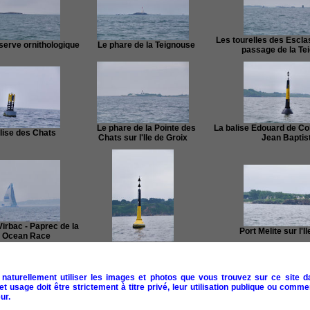
Les tourelles des Esclas
erve ornithologique
Le phare de la Teignouse
passage de la Te
Le phare de la Pointe des
La balise Edouard de Colgy
ise des Chats
Chats sur l'Ile de Groix
Jean Baptis
rbac - Paprec de la
Port Melite sur l'Il
o Ocean Race
La balise Basse Melite
naturellement utiliser les images et photos que vous trouvez sur ce site d
 usage doit être strictement à titre privé, leur utilisation publique ou commer
ur.