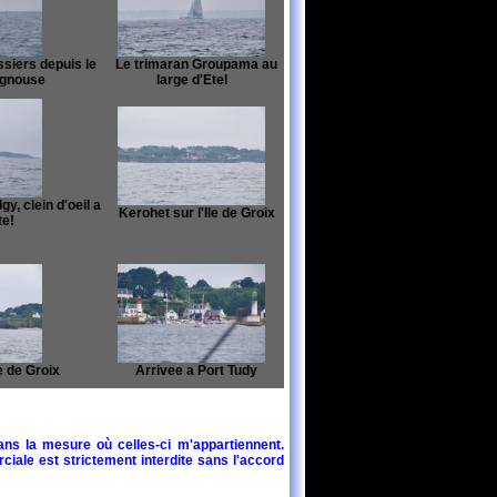
siers depuis le
Le trimaran Groupama au
ignouse
large d'Etel
, clein d'oeil a
Kerohet sur l'Ile de Groix
te!
e de Groix
Arrivee a Port Tudy
ans la mesure où celles-ci m'appartiennent.
ciale est strictement interdite sans l'accord