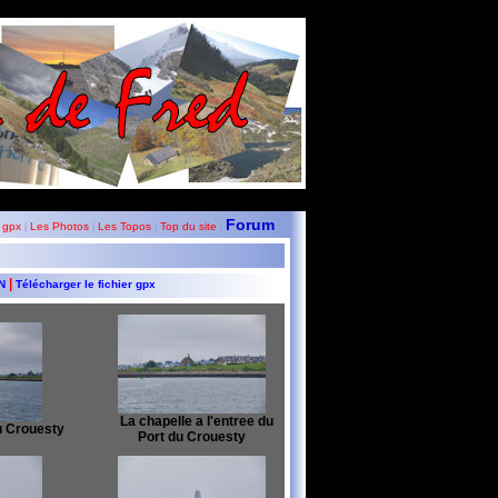
Forum
 gpx
Les Photos
Les Topos
Top du site
|
|
|
|
|
GN
Télécharger le fichier gpx
La chapelle a l'entree du
u Crouesty
Port du Crouesty