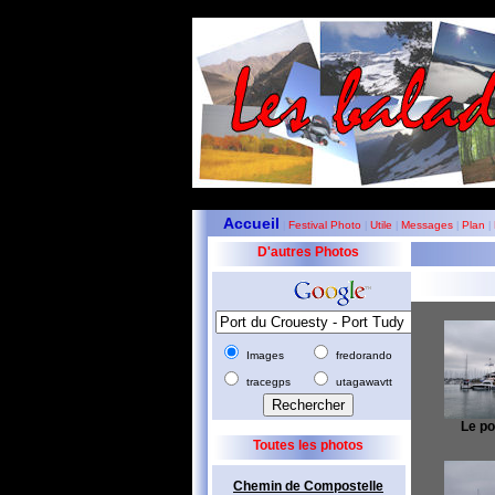
Accueil
Festival Photo
Utile
Messages
Plan
|
|
|
|
|
D'autres Photos
Images
fredorando
tracegps
utagawavtt
Le por
Toutes les photos
Chemin de Compostelle