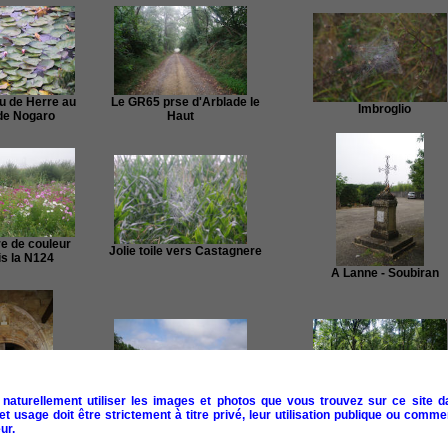
 de Herre au
Le GR65 prse d'Arblade le
Imbroglio
 de Nogaro
Haut
 de couleur
Jolie toile vers Castagnere
s la N124
A Lanne - Soubiran
naturellement utiliser les images et photos que vous trouvez sur ce site d
Le GR65 vers Lande des Bois
Le GR65 dans les bois a R
 usage doit être strictement à titre privé, leur utilisation publique ou commer
ur.
e l'eglise de
- Soubiran