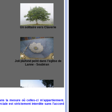
Un solitaire vers Claverie
Joli plafond peint dans l'eglise de
Lanne - Soubiran
ans la mesure où celles-ci m'appartiennent.
igade
Le GR65 vers Pelauquet
ciale est strictement interdite sans l'accord