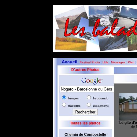
Accueil
Festival Photo
Utile
Messages
Plan
|
|
|
|
|
D'autres Photos
Images
fredorando
tracegps
utagawavtt
Le gite d'e
Toutes les photos
de 
Chemin de Compostelle