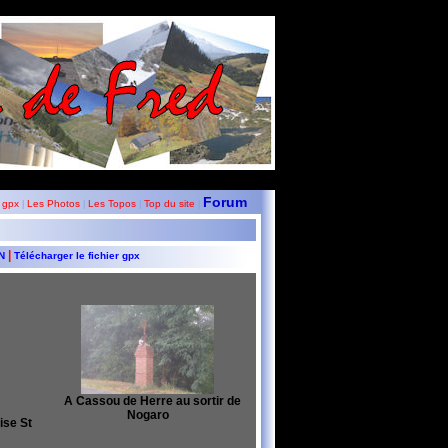
Forum
 gpx
Les Photos
Les Topos
Top du site
|
|
|
|
|
GN
Télécharger le fichier gpx
A Cassou de Herre au sortir de
Nogaro
ise St