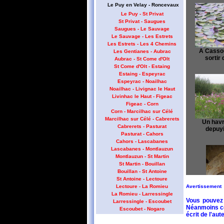
Le Puy en Velay - Roncevaux
Le Puy - St Privat
St Privat - Saugues
Saugues - Le Sauvage
Le Sauvage - Les Estrets
Les Estrets - Les 4 Chemins
A Cassou
Les Gentianes - Aubrac
sortir
Aubrac - St Come d'Olt
St Come d'Olt - Estaing
Estaing - Espeyrac
Espeyrac - Noailhac
Noailhac - Livignac le Haut
Livinhac le Haut - Figeac
Figeac - Corn
Corn - Marcilhac sur Célé
Marcilhac sur Célé - Cabrerets
Un havre
Cabrerets - Pasturat
depuyi
Pasturat - Cahors
Cahors - Lascabanes
Lascabanes - Montlauzun
Montlauzun - St Martin
St Martin - Bouillan
Bouillan - St Antoine
St Antoine - Lectoure
Avertissement
Lectoure - La Romieu
La Romieu - Larressingle
Vous pouvez 
Larressingle - Escoubet
Néanmoins cet
Escoubet - Nogaro
écrit de l'aute
La porte d
Nogaro - Barcelonne du Gers
Lanne 
Barcelonne du Gers - Miramont