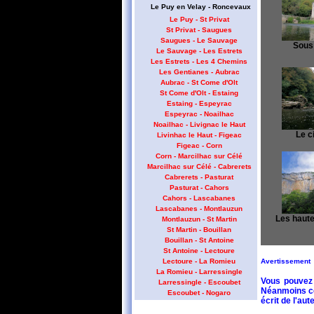
Le Puy en Velay - Roncevaux
Le Puy - St Privat
St Privat - Saugues
Saugues - Le Sauvage
Sous 
Le Sauvage - Les Estrets
Les Estrets - Les 4 Chemins
Les Gentianes - Aubrac
Aubrac - St Come d'Olt
St Come d'Olt - Estaing
Estaing - Espeyrac
Espeyrac - Noailhac
Noailhac - Livignac le Haut
Le ci
Livinhac le Haut - Figeac
Figeac - Corn
Corn - Marcilhac sur Célé
Marcilhac sur Célé - Cabrerets
Cabrerets - Pasturat
Pasturat - Cahors
Cahors - Lascabanes
Lascabanes - Montlauzun
Les haute
Montlauzun - St Martin
St Martin - Bouillan
Bouillan - St Antoine
St Antoine - Lectoure
Avertissement
Lectoure - La Romieu
La Romieu - Larressingle
Vous pouvez 
Larressingle - Escoubet
Néanmoins cet
Escoubet - Nogaro
écrit de l'aute
Nogaro - Barcelonne du Gers
Barcelonne du Gers - Miramont