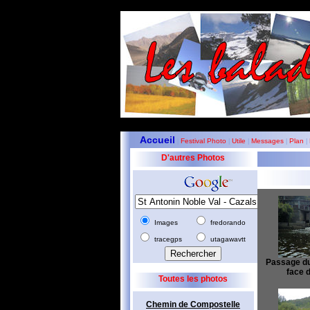
Accueil
Festival Photo
Utile
Messages
Plan
|
|
|
|
|
D'autres Photos
Images
fredorando
tracegps
utagawavtt
Passage du 
face 
Toutes les photos
Chemin de Compostelle