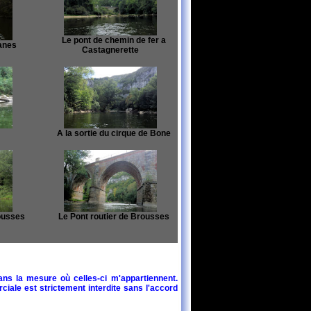
Le pont de chemin de fer a
anes
Castagnerette
A la sortie du cirque de Bone
ousses
Le Pont routier de Brousses
ans la mesure où celles-ci m'appartiennent.
ciale est strictement interdite sans l'accord
Vielles installtions de la