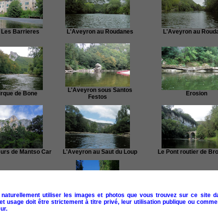
Les Barrieres
L'Aveyron au Roudanes
L'Aveyron au Roud
L'Aveyron sous Santos
rque de Bone
Erosion
Festos
urs de Mantso Car
L'Aveyron au Saut du Loup
Le Pont routier de Br
naturellement utiliser les images et photos que vous trouvez sur ce site d
 usage doit être strictement à titre privé, leur utilisation publique ou commer
ur.