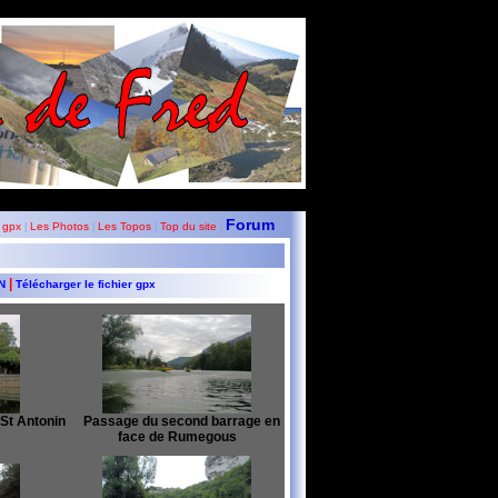
Forum
 gpx
Les Photos
Les Topos
Top du site
|
|
|
|
|
GN
Télécharger le fichier gpx
St Antonin
Passage du second barrage en
face de Rumegous