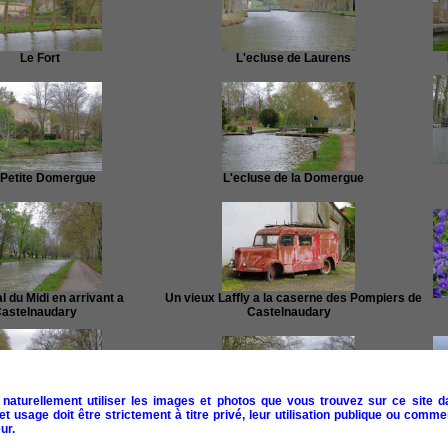
Le Fort
L'ecluse de Laurens
L
Petite Domergue
L'ecluse de la Domergue
du Midi en arrivant a
Un vieux Laffly a la caserne des Pompiers de
astelnaudary
Castelnaudary
naturellement utiliser les images et photos que vous trouvez sur ce site d
 usage doit être strictement à titre privé, leur utilisation publique ou commer
al du Midi pres de
ur.
Le Canal du Midi vers Bonnetis
astelnaudary