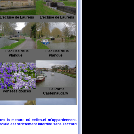
'ecluse de Laurens
L'ecluse de Laurens
L'ecluse de la
L'ecluse de la
Planque
Planque
Le Port a
Pensees douces
Castelnaudary
ans la mesure où celles-ci m'appartiennent.
ciale est strictement interdite sans l'accord
Contrastes
La Planque
printaniers