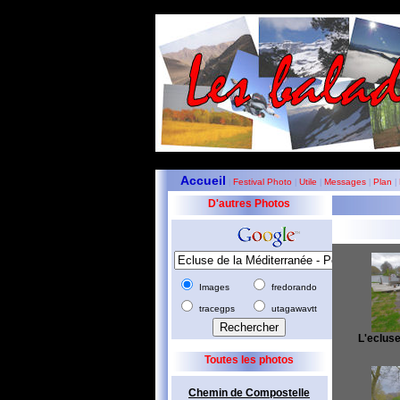
Accueil
Festival Photo
Utile
Messages
Plan
|
|
|
|
|
D'autres Photos
Images
fredorando
tracegps
utagawavtt
L'ecluse 
Toutes les photos
Chemin de Compostelle