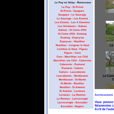
Le Puy en Velay - Roncevaux
Le Puy - St Privat
St Privat - Saugues
Saugues - Le Sauvage
Le Sauvage - Les Estrets
Les Estrets - Les 4 Chemins
Les Gentianes - Aubrac
Aubrac - St Come d'Olt
St Come d'Olt - Estaing
Estaing - Espeyrac
Espeyrac - Noailhac
La 
Noailhac - Livignac le Haut
Livinhac le Haut - Figeac
Figeac - Corn
Corn - Marcilhac sur Célé
Marcilhac sur Célé - Cabrerets
Cabrerets - Pasturat
Pasturat - Cahors
Cahors - Lascabanes
Le Canal 
Lascabanes - Montlauzun
C
Montlauzun - St Martin
St Martin - Bouillan
Bouillan - St Antoine
St Antoine - Lectoure
Avertissement
Lectoure - La Romieu
La Romieu - Larressingle
Vous pouvez 
Larressingle - Escoubet
Néanmoins cet
Escoubet - Nogaro
Le Can
écrit de l'aute
Nogaro - Barcelonne du Gers
C
Barcelonne du Gers - Miramont