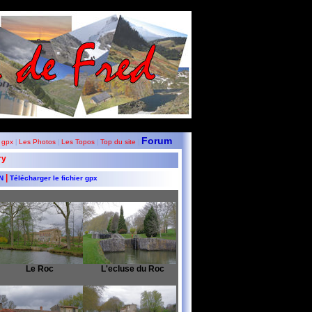
Forum
 gpx
Les Photos
Les Topos
Top du site
|
|
|
|
ry
|
GN
Télécharger le fichier gpx
Le Roc
L'ecluse du Roc