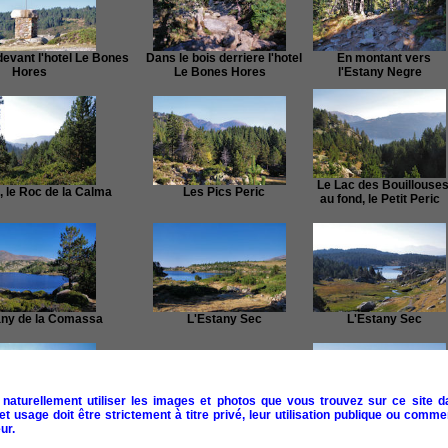
evant l'hotel Le Bones
Dans le bois derriere l'hotel
En montant vers
Hores
Le Bones Hores
l'Estany Negre
Le Lac des Bouillouses
 le Roc de la Calma
Les Pics Peric
au fond, le Petit Peric
ny de la Comassa
L'Estany Sec
L'Estany Sec
naturellement utiliser les images et photos que vous trouvez sur ce site d
 usage doit être strictement à titre privé, leur utilisation publique ou commer
ur.
 la Comassa, l'Estany
L'Estany Llong et
L'Estany de Vallell