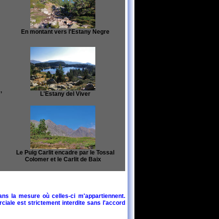
En montant vers l'Estany Negre
,
L'Estany del Viver
Le Puig Carlit encadre par le Tossal
Colomer et le Carlit de Baix
ans la mesure où celles-ci m'appartiennent.
ciale est strictement interdite sans l'accord
Le Puig Carlit dans la fumee