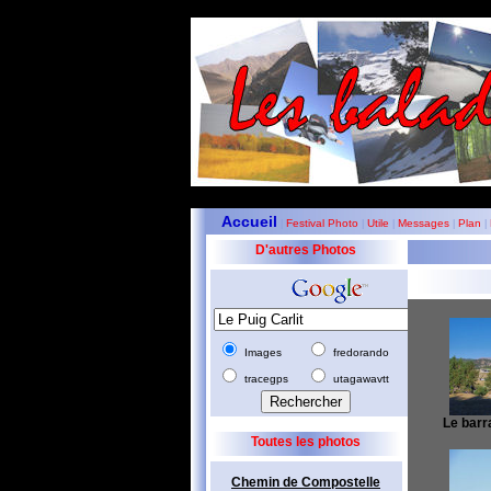
Accueil
Festival Photo
Utile
Messages
Plan
|
|
|
|
|
D'autres Photos
Images
fredorando
tracegps
utagawavtt
Le barra
Toutes les photos
Chemin de Compostelle