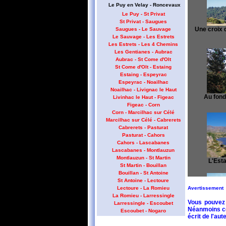
Le Puy en Velay - Roncevaux
Le Puy - St Privat
St Privat - Saugues
Une croix d
Saugues - Le Sauvage
Le Sauvage - Les Estrets
Les Estrets - Les 4 Chemins
Les Gentianes - Aubrac
Aubrac - St Come d'Olt
St Come d'Olt - Estaing
Estaing - Espeyrac
Espeyrac - Noailhac
Noailhac - Livignac le Haut
Au fond,
Livinhac le Haut - Figeac
Figeac - Corn
Corn - Marcilhac sur Célé
Marcilhac sur Célé - Cabrerets
Cabrerets - Pasturat
Pasturat - Cahors
Cahors - Lascabanes
Lascabanes - Montlauzun
Montlauzun - St Martin
L'Esta
St Martin - Bouillan
Bouillan - St Antoine
St Antoine - Lectoure
Avertissement
Lectoure - La Romieu
La Romieu - Larressingle
Vous pouvez 
Larressingle - Escoubet
Néanmoins cet
Escoubet - Nogaro
écrit de l'aute
Nogaro - Barcelonne du Gers
L'Estany de
Barcelonne du Gers - Miramont