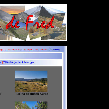
Forum
 gpx
Les Photos
Les Topos
Top du site
|
|
|
|
|
GN
Télécharger le fichier gpx
s
Le Pla de Bones Aures