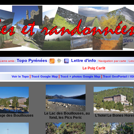
Les Balades et Randonnées de Fred
Topo Pyrénées
Lettre d'info
Liens amis
Navigation par carte
Les
|
|
|
|
|
|
|
Le Puig Carlit
|
|
|
Voir le Topo
Tracé Google Map
Tracé + photos Google Map
Tracé GeoPortail / I
Le Lac des Bouillouses, au
ge des Bouillouses
L'hotel Le Bones Hore
fond, les Pics Peric