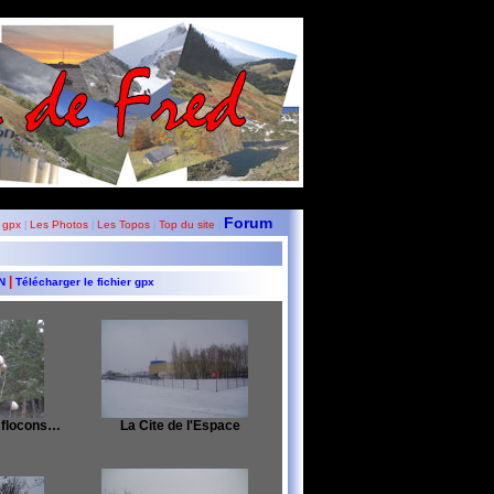
Forum
 gpx
Les Photos
Les Topos
Top du site
|
|
|
|
|
GN
Télécharger le fichier gpx
 flocons…
La Cite de l'Espace