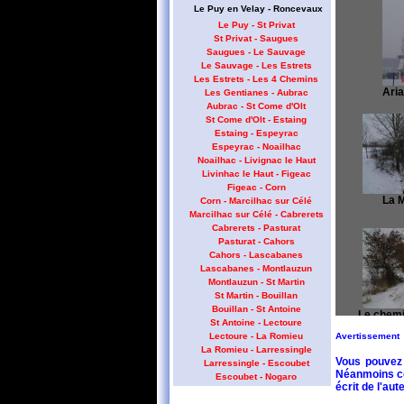
Le Puy en Velay - Roncevaux
Le Puy - St Privat
St Privat - Saugues
Saugues - Le Sauvage
Le Sauvage - Les Estrets
Les Estrets - Les 4 Chemins
Aria
Les Gentianes - Aubrac
Aubrac - St Come d'Olt
St Come d'Olt - Estaing
Estaing - Espeyrac
Espeyrac - Noailhac
Noailhac - Livignac le Haut
Livinhac le Haut - Figeac
Figeac - Corn
La M
Corn - Marcilhac sur Célé
Marcilhac sur Célé - Cabrerets
Cabrerets - Pasturat
Pasturat - Cahors
Cahors - Lascabanes
Lascabanes - Montlauzun
Montlauzun - St Martin
St Martin - Bouillan
Bouillan - St Antoine
Le chemi
St Antoine - Lectoure
Avertissement
Lectoure - La Romieu
La Romieu - Larressingle
Vous pouvez 
Larressingle - Escoubet
Poster un 
Néanmoins cet
Escoubet - Nogaro
écrit de l'aute
Nogaro - Barcelonne du Gers
Barcelonne du Gers - Miramont