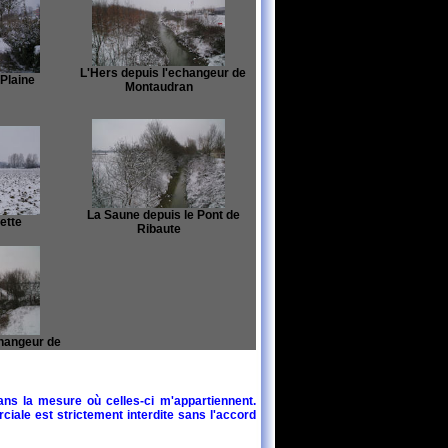
L'Hers depuis l'echangeur de
Plaine
Montaudran
La Saune depuis le Pont de
ette
Ribaute
hangeur de
s
ans la mesure où celles-ci m'appartiennent.
ciale est strictement interdite sans l'accord