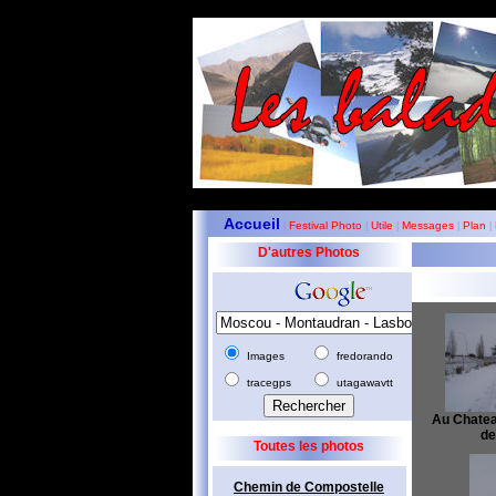
Accueil
Festival Photo
Utile
Messages
Plan
|
|
|
|
|
D'autres Photos
Images
fredorando
tracegps
utagawavtt
Au Chateau
de
Toutes les photos
Chemin de Compostelle