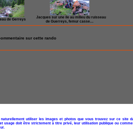
Jacques sur une ile au milieu du ruisseau
eau de Gerreys
de Guerreys, femur casse…
commentaire sur cette rando
naturellement utiliser les images et photos que vous trouvez sur ce site d
 usage doit être strictement à titre privé, leur utilisation publique ou commer
ur.