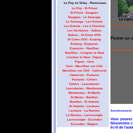
Le Puy en Velay - Roncevaux
Le Puy - St Privat
St Privat - Saugues
Saugues - Le Sauvage
Le ruiss
Le Sauvage - Les Estrets
Les Estrets - Les 4 Chemins
Les Gentianes - Aubrac
Aubrac - St Come d'Olt
Poster un 
St Come d'Olt - Estaing
Estaing - Espeyrac
Espeyrac - Noailhac
Noailhac - Livignac le Haut
Livinhac le Haut - Figeac
Figeac - Corn
Corn - Marcilhac sur Célé
Marcilhac sur Célé - Cabrerets
Cabrerets - Pasturat
Pasturat - Cahors
Cahors - Lascabanes
Lascabanes - Montlauzun
Montlauzun - St Martin
St Martin - Bouillan
Bouillan - St Antoine
St Antoine - Lectoure
Avertissement
Lectoure - La Romieu
La Romieu - Larressingle
Vous pouvez 
Larressingle - Escoubet
Néanmoins cet
Escoubet - Nogaro
écrit de l'aute
Nogaro - Barcelonne du Gers
Barcelonne du Gers - Miramont