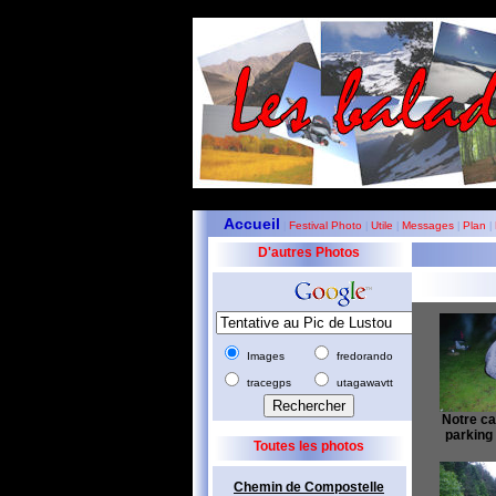
Accueil
Festival Photo
Utile
Messages
Plan
|
|
|
|
|
D'autres Photos
Images
fredorando
tracegps
utagawavtt
Notre ca
parking
Toutes les photos
Chemin de Compostelle