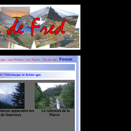
Forum
 gpx
Les Photos
Les Topos
Top du site
|
|
|
|
|
GN
Télécharger le fichier gpx
laisse apparaitre les
Le ruisseau de la
 de Guerreys
Piarre