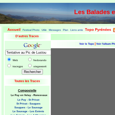
Les Balades 
Accueil
Topo Pyrénées
Festival Photo
Utile
Messages
Plan
Liens amis
|
|
|
|
|
|
|
D'autres Traces
|
Voir le Topo
Voir l'album P
Web
fredorando
tracegps
utagawavtt
Toutes les Traces
Compostelle
Le Puy en Velay - Roncevaux
Le Puy - St Privat
St Privat - Saugues
Saugues - Le Sauvage
Le Sauvage - Les Estrets