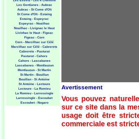
Les Estrets - Les 4 Chemins
Les Gentianes - Aubrac
Aubrac - St Come d'Olt
St Come d'Olt - Estaing
Estaing - Espeyrac
Espeyrac - Noailhac
Noailhac - Livignac le Haut
Livinhac le Haut - Figeac
Figeac - Corn
Corn - Marcilhac sur Célé
Marcilhac sur Célé - Cabrerets
Cabrerets - Pasturat
Pasturat - Cahors
Cahors - Lascabanes
Lascabanes - Montlauzun
Montlauzun - St Martin
St Martin - Bouillan
Bouillan - St Antoine
St Antoine - Lectoure
Avertissement
Lectoure - La Romieu
La Romieu - Larressingle
Vous pouvez naturelle
Larressingle - Escoubet
Escoubet - Nogaro
sur ce site dans la m
Nogaro - Barcelonne du Gers
Barcelonne du Gers - Miramont
usage doit être strict
Sensacq
Miramont Sensacq - Arzacq
commerciale est stricte
Arraziguet
Arzacq Arraziguet - Pomps
Pomps - Sauvelade