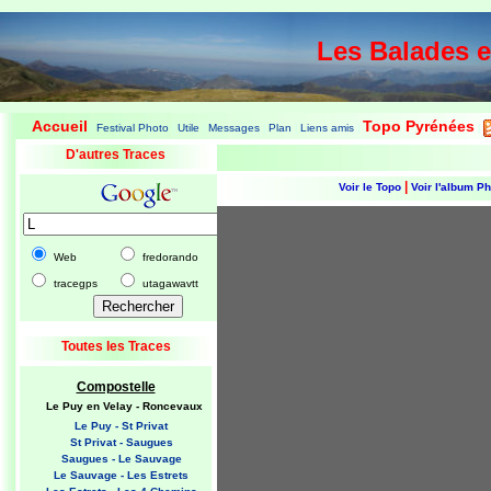
Les Balades 
Accueil
Topo Pyrénées
Festival Photo
Utile
Messages
Plan
Liens amis
|
|
|
|
|
|
|
D'autres Traces
|
Voir le Topo
Voir l'album P
Web
fredorando
tracegps
utagawavtt
Toutes les Traces
Compostelle
Le Puy en Velay - Roncevaux
Le Puy - St Privat
St Privat - Saugues
Saugues - Le Sauvage
Le Sauvage - Les Estrets