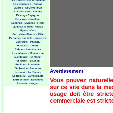
Les Estrets - Les 4 Chemins
Les Gentianes - Aubrac
Aubrac - St Come d'Olt
St Come d'Olt - Estaing
Estaing - Espeyrac
Espeyrac - Noailhac
Noailhac - Livignac le Haut
Livinhac le Haut - Figeac
Figeac - Corn
Corn - Marcilhac sur Célé
Marcilhac sur Célé - Cabrerets
Cabrerets - Pasturat
Pasturat - Cahors
Cahors - Lascabanes
Lascabanes - Montlauzun
Montlauzun - St Martin
St Martin - Bouillan
Bouillan - St Antoine
St Antoine - Lectoure
Avertissement
Lectoure - La Romieu
La Romieu - Larressingle
Vous pouvez naturelle
Larressingle - Escoubet
Escoubet - Nogaro
sur ce site dans la m
Nogaro - Barcelonne du Gers
Barcelonne du Gers - Miramont
usage doit être strict
Sensacq
Miramont Sensacq - Arzacq
commerciale est stricte
Arraziguet
Arzacq Arraziguet - Pomps
Pomps - Sauvelade