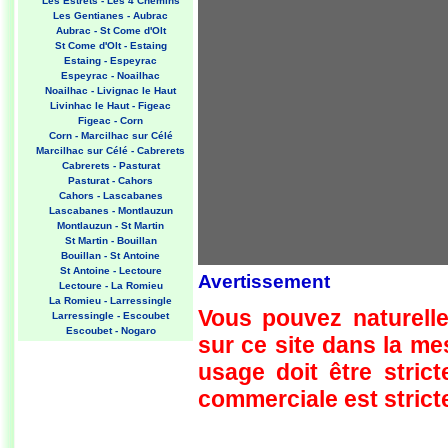
Les Estrets - Les 4 Chemins
Les Gentianes - Aubrac
Aubrac - St Come d'Olt
St Come d'Olt - Estaing
Estaing - Espeyrac
Espeyrac - Noailhac
Noailhac - Livignac le Haut
Livinhac le Haut - Figeac
Figeac - Corn
Corn - Marcilhac sur Célé
Marcilhac sur Célé - Cabrerets
Cabrerets - Pasturat
Pasturat - Cahors
Cahors - Lascabanes
Lascabanes - Montlauzun
Montlauzun - St Martin
St Martin - Bouillan
Bouillan - St Antoine
St Antoine - Lectoure
Avertissement
Lectoure - La Romieu
La Romieu - Larressingle
Vous pouvez naturelle
Larressingle - Escoubet
Escoubet - Nogaro
sur ce site dans la m
Nogaro - Barcelonne du Gers
Barcelonne du Gers - Miramont
usage doit être strict
Sensacq
Miramont Sensacq - Arzacq
commerciale est stricte
Arraziguet
Arzacq Arraziguet - Pomps
Pomps - Sauvelade