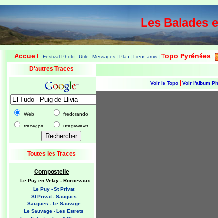
Les Balades 
Accueil
Topo Pyrénées
Festival Photo
Utile
Messages
Plan
Liens amis
|
|
|
|
|
|
|
D'autres Traces
|
Voir le Topo
Voir l'album P
Web
fredorando
tracegps
utagawavtt
Toutes les Traces
Compostelle
Le Puy en Velay - Roncevaux
Le Puy - St Privat
St Privat - Saugues
Saugues - Le Sauvage
Le Sauvage - Les Estrets