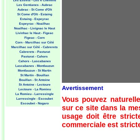
Les Estrets - Les 4 Chemins
Les Gentianes - Aubrac
Aubrac - St Come d'Olt
St Come d'Olt - Estaing
Estaing - Espeyrac
Espeyrac - Noailhac
Noailhac - Livignac le Haut
Livinhac le Haut - Figeac
Figeac - Corn
Corn - Marcilhac sur Célé
Marcilhac sur Célé - Cabrerets
Cabrerets - Pasturat
Pasturat - Cahors
Cahors - Lascabanes
Lascabanes - Montlauzun
Montlauzun - St Martin
St Martin - Bouillan
Bouillan - St Antoine
St Antoine - Lectoure
Avertissement
Lectoure - La Romieu
La Romieu - Larressingle
Vous pouvez naturelle
Larressingle - Escoubet
Escoubet - Nogaro
sur ce site dans la m
Nogaro - Barcelonne du Gers
Barcelonne du Gers - Miramont
usage doit être strict
Sensacq
Miramont Sensacq - Arzacq
commerciale est stricte
Arraziguet
Arzacq Arraziguet - Pomps
Pomps - Sauvelade