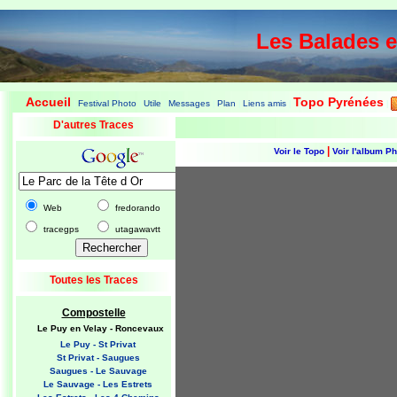
Les Balades 
Accueil
Topo Pyrénées
Festival Photo
Utile
Messages
Plan
Liens amis
|
|
|
|
|
|
|
D'autres Traces
|
Voir le Topo
Voir l'album P
Web
fredorando
tracegps
utagawavtt
Toutes les Traces
Compostelle
Le Puy en Velay - Roncevaux
Le Puy - St Privat
St Privat - Saugues
Saugues - Le Sauvage
Le Sauvage - Les Estrets