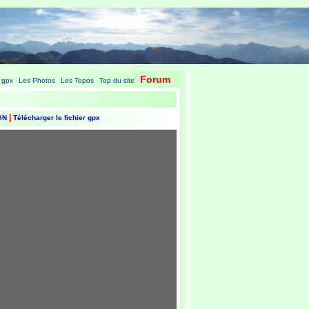
Forum
 gpx
Les Photos
Les Topos
Top du site
|
|
|
|
|
IGN
Télécharger le fichier gpx