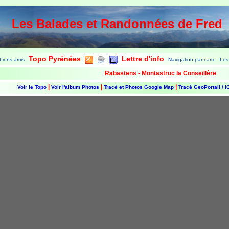
Les Balades et Randonnées de Fred
Topo Pyrénées
Lettre d'info
Liens amis
Navigation par carte
Les
|
|
|
|
|
|
|
Rabastens - Montastruc la Conseillère
|
|
|
Voir le Topo
Voir l'album Photos
Tracé et Photos Google Map
Tracé GeoPortail / 