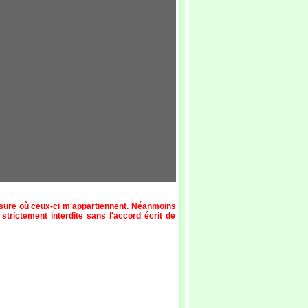
esure où ceux-ci m'appartiennent. Néanmoins
 strictement interdite sans l'accord écrit de