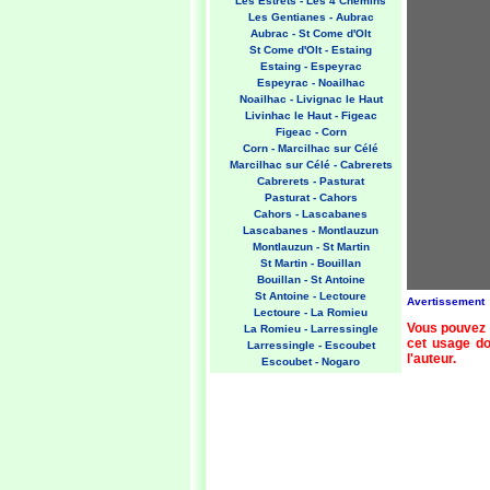
Les Estrets - Les 4 Chemins
Les Gentianes - Aubrac
Aubrac - St Come d'Olt
St Come d'Olt - Estaing
Estaing - Espeyrac
Espeyrac - Noailhac
Noailhac - Livignac le Haut
Livinhac le Haut - Figeac
Figeac - Corn
Corn - Marcilhac sur Célé
Marcilhac sur Célé - Cabrerets
Cabrerets - Pasturat
Pasturat - Cahors
Cahors - Lascabanes
Lascabanes - Montlauzun
Montlauzun - St Martin
St Martin - Bouillan
Bouillan - St Antoine
St Antoine - Lectoure
Avertissement
Lectoure - La Romieu
Vous pouvez 
La Romieu - Larressingle
cet usage doi
Larressingle - Escoubet
l'auteur.
Escoubet - Nogaro
Nogaro - Barcelonne du Gers
Barcelonne du Gers - Miramont
Sensacq
Miramont Sensacq - Arzacq
Arraziguet
Arzacq Arraziguet - Pomps
Pomps - Sauvelade