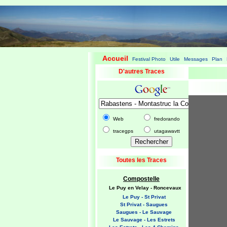
Accueil
Festival Photo
Utile
Messages
Plan
|
|
|
|
|
D'autres Traces
Web
fredorando
tracegps
utagawavtt
Toutes les Traces
Compostelle
Le Puy en Velay - Roncevaux
Le Puy - St Privat
St Privat - Saugues
Saugues - Le Sauvage
Le Sauvage - Les Estrets