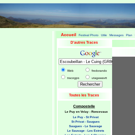
Accueil
Festival Photo
Utile
Messages
Plan
|
|
|
|
|
D'autres Traces
Web
fredorando
tracegps
utagawavtt
Toutes les Traces
Compostelle
Le Puy en Velay - Roncevaux
Le Puy - St Privat
St Privat - Saugues
Saugues - Le Sauvage
Le Sauvage - Les Estrets