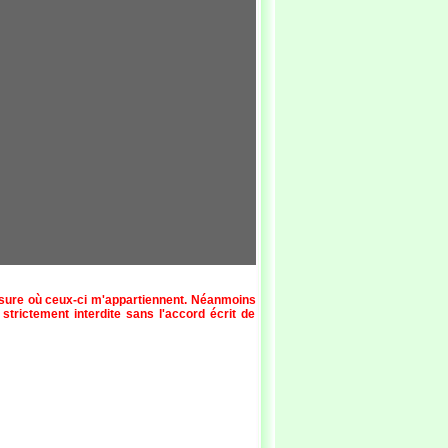
esure où ceux-ci m'appartiennent. Néanmoins
 strictement interdite sans l'accord écrit de