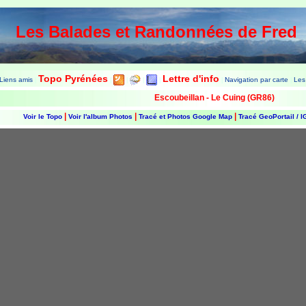
Les Balades et Randonnées de Fred
Topo Pyrénées
Lettre d'info
Liens amis
Navigation par carte
Les
|
|
|
|
|
|
|
Escoubeillan - Le Cuing (GR86)
|
|
|
Voir le Topo
Voir l'album Photos
Tracé et Photos Google Map
Tracé GeoPortail / 