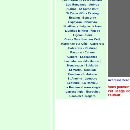
Les Estrets - Les 4 Chemins
Les Gentianes - Aubrac
Aubrac - St Come d'Olt
St Come d'Olt - Estaing
Estaing - Espeyrac
Espeyrac - Noailhac
Noailhac - Livignac le Haut
Livinhac le Haut - Figeac
Figeac - Corn
Corn - Marcilhac sur Célé
Marcilhac sur Célé - Cabrerets
Cabrerets - Pasturat
Pasturat - Cahors
Cahors - Lascabanes
Lascabanes - Montlauzun
Montlauzun - St Martin
St Martin - Bouillan
Bouillan - St Antoine
St Antoine - Lectoure
Avertissement
Lectoure - La Romieu
Vous pouvez 
La Romieu - Larressingle
cet usage doi
Larressingle - Escoubet
l'auteur.
Escoubet - Nogaro
Nogaro - Barcelonne du Gers
Barcelonne du Gers - Miramont
Sensacq
Miramont Sensacq - Arzacq
Arraziguet
Arzacq Arraziguet - Pomps
Pomps - Sauvelade