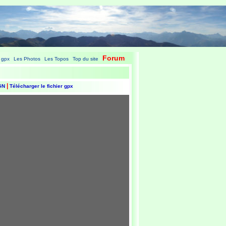
Forum
 gpx
Les Photos
Les Topos
Top du site
|
|
|
|
|
IGN
Télécharger le fichier gpx