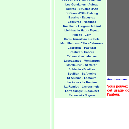
Les Estrets - Les 4 Chemins
Les Gentianes - Aubrac
Aubrac - St Come d'Olt
St Come d'Olt - Estaing
Estaing - Espeyrac
Espeyrac - Noailhac
Noailhac - Livignac le Haut
Livinhac le Haut - Figeac
Figeac - Corn
Corn - Marcilhac sur Célé
Marcilhac sur Célé - Cabrerets
Cabrerets - Pasturat
Pasturat - Cahors
Cahors - Lascabanes
Lascabanes - Montlauzun
Montlauzun - St Martin
St Martin - Bouillan
Bouillan - St Antoine
St Antoine - Lectoure
Avertissement
Lectoure - La Romieu
Vous pouvez 
La Romieu - Larressingle
cet usage doi
Larressingle - Escoubet
l'auteur.
Escoubet - Nogaro
Nogaro - Barcelonne du Gers
Barcelonne du Gers - Miramont
Sensacq
Miramont Sensacq - Arzacq
Arraziguet
Arzacq Arraziguet - Pomps
Pomps - Sauvelade