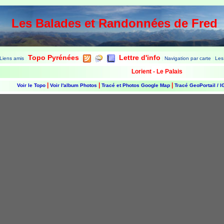
Les Balades et Randonnées de Fred
Topo Pyrénées
Lettre d'info
Liens amis
Navigation par carte
Les
|
|
|
|
|
|
|
Lorient - Le Palais
|
|
|
Voir le Topo
Voir l'album Photos
Tracé et Photos Google Map
Tracé GeoPortail / 