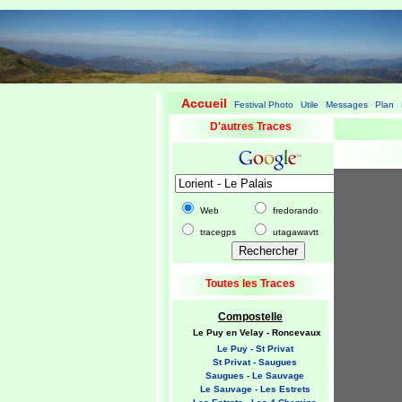
Accueil
Festival Photo
Utile
Messages
Plan
|
|
|
|
|
D'autres Traces
Web
fredorando
tracegps
utagawavtt
Toutes les Traces
Compostelle
Le Puy en Velay - Roncevaux
Le Puy - St Privat
St Privat - Saugues
Saugues - Le Sauvage
Le Sauvage - Les Estrets