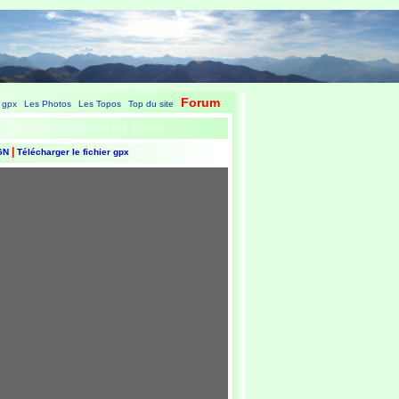
Forum
 gpx
Les Photos
Les Topos
Top du site
|
|
|
|
|
IGN
Télécharger le fichier gpx