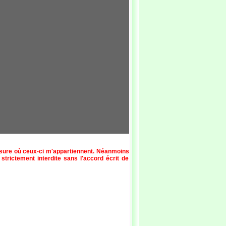
esure où ceux-ci m'appartiennent. Néanmoins
 strictement interdite sans l'accord écrit de