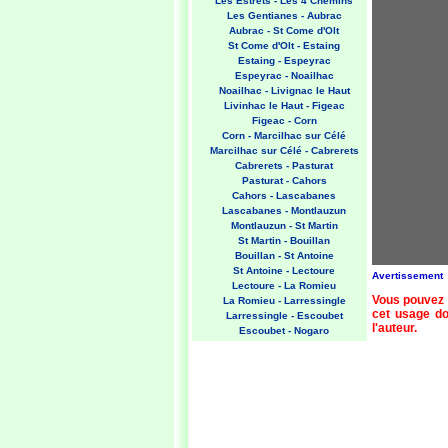
Les Estrets - Les 4 Chemins
Les Gentianes - Aubrac
Aubrac - St Come d'Olt
St Come d'Olt - Estaing
Estaing - Espeyrac
Espeyrac - Noailhac
Noailhac - Livignac le Haut
Livinhac le Haut - Figeac
Figeac - Corn
Corn - Marcilhac sur Célé
Marcilhac sur Célé - Cabrerets
Cabrerets - Pasturat
Pasturat - Cahors
Cahors - Lascabanes
Lascabanes - Montlauzun
Montlauzun - St Martin
St Martin - Bouillan
Bouillan - St Antoine
St Antoine - Lectoure
Avertissement
Lectoure - La Romieu
Vous pouvez 
La Romieu - Larressingle
cet usage doi
Larressingle - Escoubet
l'auteur.
Escoubet - Nogaro
Nogaro - Barcelonne du Gers
Barcelonne du Gers - Miramont
Sensacq
Miramont Sensacq - Arzacq
Arraziguet
Arzacq Arraziguet - Pomps
Pomps - Sauvelade