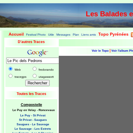
Les Balades 
Accueil
Topo Pyrénées
Festival Photo
Utile
Messages
Plan
Liens amis
|
|
|
|
|
|
|
D'autres Traces
|
Voir le Topo
Voir l'album P
Web
fredorando
tracegps
utagawavtt
Toutes les Traces
Compostelle
Le Puy en Velay - Roncevaux
Le Puy - St Privat
St Privat - Saugues
Saugues - Le Sauvage
Le Sauvage - Les Estrets