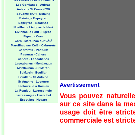
Les Estrets - Les 4 Chemins
Les Gentianes - Aubrac
Aubrac - St Come d'Olt
St Come d'Olt - Estaing
Estaing - Espeyrac
Espeyrac - Noailhac
Noailhac - Livignac le Haut
Livinhac le Haut - Figeac
Figeac - Corn
Corn - Marcilhac sur Célé
Marcilhac sur Célé - Cabrerets
Cabrerets - Pasturat
Pasturat - Cahors
Cahors - Lascabanes
Lascabanes - Montlauzun
Montlauzun - St Martin
St Martin - Bouillan
Bouillan - St Antoine
St Antoine - Lectoure
Avertissement
Lectoure - La Romieu
La Romieu - Larressingle
Vous pouvez naturelle
Larressingle - Escoubet
Escoubet - Nogaro
sur ce site dans la m
Nogaro - Barcelonne du Gers
Barcelonne du Gers - Miramont
usage doit être strict
Sensacq
Miramont Sensacq - Arzacq
commerciale est stricte
Arraziguet
Arzacq Arraziguet - Pomps
Pomps - Sauvelade