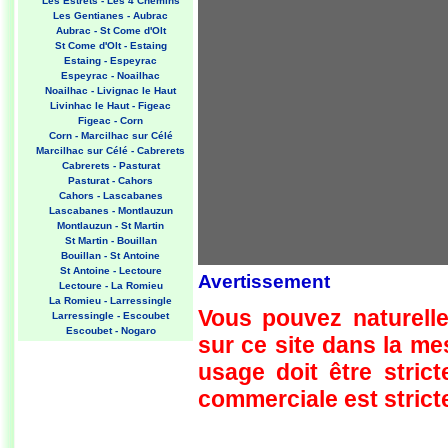
Les Estrets - Les 4 Chemins
Les Gentianes - Aubrac
Aubrac - St Come d'Olt
St Come d'Olt - Estaing
Estaing - Espeyrac
Espeyrac - Noailhac
Noailhac - Livignac le Haut
Livinhac le Haut - Figeac
Figeac - Corn
Corn - Marcilhac sur Célé
Marcilhac sur Célé - Cabrerets
Cabrerets - Pasturat
Pasturat - Cahors
Cahors - Lascabanes
Lascabanes - Montlauzun
Montlauzun - St Martin
St Martin - Bouillan
Bouillan - St Antoine
St Antoine - Lectoure
Avertissement
Lectoure - La Romieu
La Romieu - Larressingle
Vous pouvez naturelle
Larressingle - Escoubet
Escoubet - Nogaro
sur ce site dans la m
Nogaro - Barcelonne du Gers
Barcelonne du Gers - Miramont
usage doit être strict
Sensacq
Miramont Sensacq - Arzacq
commerciale est stricte
Arraziguet
Arzacq Arraziguet - Pomps
Pomps - Sauvelade