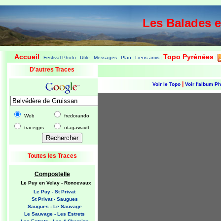
Les Balades 
Accueil
Topo Pyrénées
Festival Photo
Utile
Messages
Plan
Liens amis
|
|
|
|
|
|
|
D'autres Traces
|
Voir le Topo
Voir l'album P
Web
fredorando
tracegps
utagawavtt
Toutes les Traces
Compostelle
Le Puy en Velay - Roncevaux
Le Puy - St Privat
St Privat - Saugues
Saugues - Le Sauvage
Le Sauvage - Les Estrets