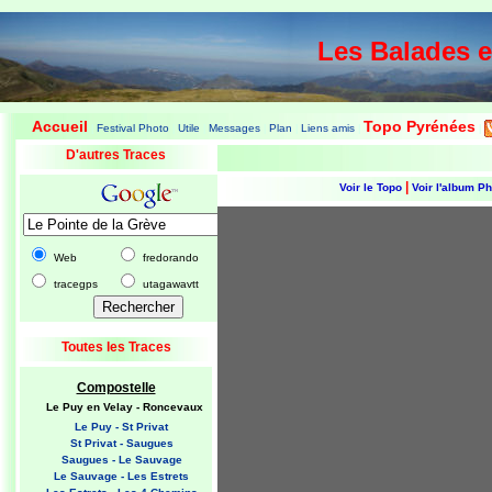
Les Balades 
Accueil
Topo Pyrénées
Festival Photo
Utile
Messages
Plan
Liens amis
|
|
|
|
|
|
|
D'autres Traces
|
Voir le Topo
Voir l'album P
Web
fredorando
tracegps
utagawavtt
Toutes les Traces
Compostelle
Le Puy en Velay - Roncevaux
Le Puy - St Privat
St Privat - Saugues
Saugues - Le Sauvage
Le Sauvage - Les Estrets