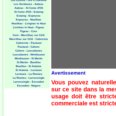
Les Estrets - Les 4 Chemins
Les Gentianes - Aubrac
Aubrac - St Come d'Olt
St Come d'Olt - Estaing
Estaing - Espeyrac
Espeyrac - Noailhac
Noailhac - Livignac le Haut
Livinhac le Haut - Figeac
Figeac - Corn
Corn - Marcilhac sur Célé
Marcilhac sur Célé - Cabrerets
Cabrerets - Pasturat
Pasturat - Cahors
Cahors - Lascabanes
Lascabanes - Montlauzun
Montlauzun - St Martin
St Martin - Bouillan
Bouillan - St Antoine
St Antoine - Lectoure
Avertissement
Lectoure - La Romieu
La Romieu - Larressingle
Vous pouvez naturelle
Larressingle - Escoubet
Escoubet - Nogaro
sur ce site dans la m
Nogaro - Barcelonne du Gers
Barcelonne du Gers - Miramont
usage doit être strict
Sensacq
Miramont Sensacq - Arzacq
commerciale est stricte
Arraziguet
Arzacq Arraziguet - Pomps
Pomps - Sauvelade