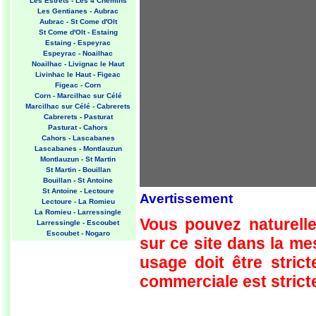
Les Estrets - Les 4 Chemins
Les Gentianes - Aubrac
Aubrac - St Come d'Olt
St Come d'Olt - Estaing
Estaing - Espeyrac
Espeyrac - Noailhac
Noailhac - Livignac le Haut
Livinhac le Haut - Figeac
Figeac - Corn
Corn - Marcilhac sur Célé
Marcilhac sur Célé - Cabrerets
Cabrerets - Pasturat
Pasturat - Cahors
Cahors - Lascabanes
Lascabanes - Montlauzun
Montlauzun - St Martin
St Martin - Bouillan
Bouillan - St Antoine
St Antoine - Lectoure
Avertissement
Lectoure - La Romieu
La Romieu - Larressingle
Vous pouvez naturelle
Larressingle - Escoubet
Escoubet - Nogaro
sur ce site dans la m
Nogaro - Barcelonne du Gers
Barcelonne du Gers - Miramont
usage doit être strict
Sensacq
Miramont Sensacq - Arzacq
commerciale est stricte
Arraziguet
Arzacq Arraziguet - Pomps
Pomps - Sauvelade