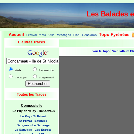
Les Balades 
Accueil
Topo Pyrénées
Festival Photo
Utile
Messages
Plan
Liens amis
|
|
|
|
|
|
|
D'autres Traces
|
Voir le Topo
Voir l'album P
Web
fredorando
tracegps
utagawavtt
Toutes les Traces
Compostelle
Le Puy en Velay - Roncevaux
Le Puy - St Privat
St Privat - Saugues
Saugues - Le Sauvage
Le Sauvage - Les Estrets