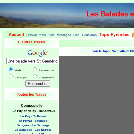
Les Balades 
Accueil
Topo Pyrénées
Festival Photo
Utile
Messages
Plan
Liens amis
|
|
|
|
|
|
|
D'autres Traces
|
Voir le Topo
Voir l'album P
Web
fredorando
tracegps
utagawavtt
Toutes les Traces
Compostelle
Le Puy en Velay - Roncevaux
Le Puy - St Privat
St Privat - Saugues
Saugues - Le Sauvage
Le Sauvage - Les Estrets