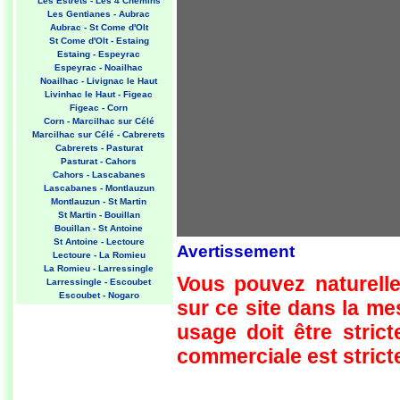
Les Estrets - Les 4 Chemins
Les Gentianes - Aubrac
Aubrac - St Come d'Olt
St Come d'Olt - Estaing
Estaing - Espeyrac
Espeyrac - Noailhac
Noailhac - Livignac le Haut
Livinhac le Haut - Figeac
Figeac - Corn
Corn - Marcilhac sur Célé
Marcilhac sur Célé - Cabrerets
Cabrerets - Pasturat
Pasturat - Cahors
Cahors - Lascabanes
Lascabanes - Montlauzun
Montlauzun - St Martin
St Martin - Bouillan
Bouillan - St Antoine
St Antoine - Lectoure
Avertissement
Lectoure - La Romieu
La Romieu - Larressingle
Vous pouvez naturelle
Larressingle - Escoubet
Escoubet - Nogaro
sur ce site dans la m
Nogaro - Barcelonne du Gers
Barcelonne du Gers - Miramont
usage doit être strict
Sensacq
Miramont Sensacq - Arzacq
commerciale est stricte
Arraziguet
Arzacq Arraziguet - Pomps
Pomps - Sauvelade