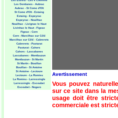
Les Estrets - Les 4 Chemins
Les Gentianes - Aubrac
Aubrac - St Come d'Olt
St Come d'Olt - Estaing
Estaing - Espeyrac
Espeyrac - Noailhac
Noailhac - Livignac le Haut
Livinhac le Haut - Figeac
Figeac - Corn
Corn - Marcilhac sur Célé
Marcilhac sur Célé - Cabrerets
Cabrerets - Pasturat
Pasturat - Cahors
Cahors - Lascabanes
Lascabanes - Montlauzun
Montlauzun - St Martin
St Martin - Bouillan
Bouillan - St Antoine
St Antoine - Lectoure
Avertissement
Lectoure - La Romieu
La Romieu - Larressingle
Vous pouvez naturelle
Larressingle - Escoubet
Escoubet - Nogaro
sur ce site dans la m
Nogaro - Barcelonne du Gers
Barcelonne du Gers - Miramont
usage doit être strict
Sensacq
Miramont Sensacq - Arzacq
commerciale est stricte
Arraziguet
Arzacq Arraziguet - Pomps
Pomps - Sauvelade