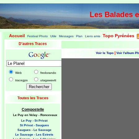
Les Balades 
Accueil
Topo Pyrénées
Festival Photo
Utile
Messages
Plan
Liens amis
|
|
|
|
|
|
|
D'autres Traces
|
Voir le Topo
Voir l'album P
Web
fredorando
tracegps
utagawavtt
Toutes les Traces
Compostelle
Le Puy en Velay - Roncevaux
Le Puy - St Privat
St Privat - Saugues
Saugues - Le Sauvage
Le Sauvage - Les Estrets