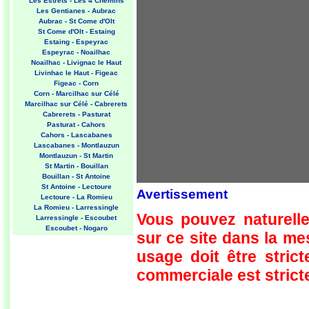
Les Estrets - Les 4 Chemins
Les Gentianes - Aubrac
Aubrac - St Come d'Olt
St Come d'Olt - Estaing
Estaing - Espeyrac
Espeyrac - Noailhac
Noailhac - Livignac le Haut
Livinhac le Haut - Figeac
Figeac - Corn
Corn - Marcilhac sur Célé
Marcilhac sur Célé - Cabrerets
Cabrerets - Pasturat
Pasturat - Cahors
Cahors - Lascabanes
Lascabanes - Montlauzun
Montlauzun - St Martin
St Martin - Bouillan
Bouillan - St Antoine
St Antoine - Lectoure
Avertissement
Lectoure - La Romieu
La Romieu - Larressingle
Vous pouvez naturelle
Larressingle - Escoubet
Escoubet - Nogaro
sur ce site dans la m
Nogaro - Barcelonne du Gers
Barcelonne du Gers - Miramont
usage doit être strict
Sensacq
Miramont Sensacq - Arzacq
commerciale est stricte
Arraziguet
Arzacq Arraziguet - Pomps
Pomps - Sauvelade