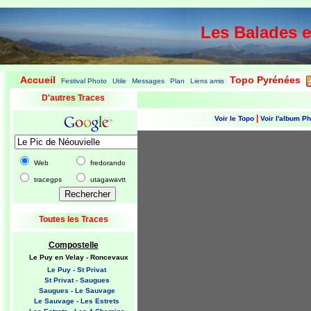
Les Balades 
Accueil
Topo Pyrénées
Festival Photo
Utile
Messages
Plan
Liens amis
|
|
|
|
|
|
|
D'autres Traces
|
Voir le Topo
Voir l'album P
Web
fredorando
tracegps
utagawavtt
Toutes les Traces
Compostelle
Le Puy en Velay - Roncevaux
Le Puy - St Privat
St Privat - Saugues
Saugues - Le Sauvage
Le Sauvage - Les Estrets