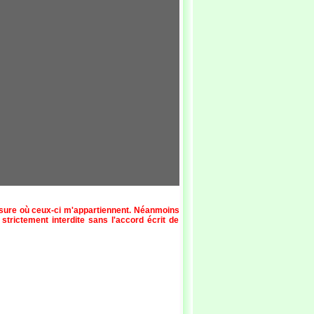
esure où ceux-ci m'appartiennent. Néanmoins
 strictement interdite sans l'accord écrit de