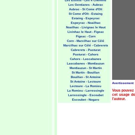
Les Estrets - Les 4 Chemins
Les Gentianes - Aubrac
Aubrac - St Come d'Olt
St Come d'Olt - Estaing
Estaing - Espeyrac
Espeyrac - Noailhac
Noailhac - Livignac le Haut
Livinhac le Haut - Figeac
Figeac - Corn
Corn - Marcilhac sur Célé
Marcilhac sur Célé - Cabrerets
Cabrerets - Pasturat
Pasturat - Cahors
Cahors - Lascabanes
Lascabanes - Montlauzun
Montlauzun - St Martin
St Martin - Bouillan
Bouillan - St Antoine
St Antoine - Lectoure
Avertissement
Lectoure - La Romieu
Vous pouvez 
La Romieu - Larressingle
cet usage doi
Larressingle - Escoubet
l'auteur.
Escoubet - Nogaro
Nogaro - Barcelonne du Gers
Barcelonne du Gers - Miramont
Sensacq
Miramont Sensacq - Arzacq
Arraziguet
Arzacq Arraziguet - Pomps
Pomps - Sauvelade