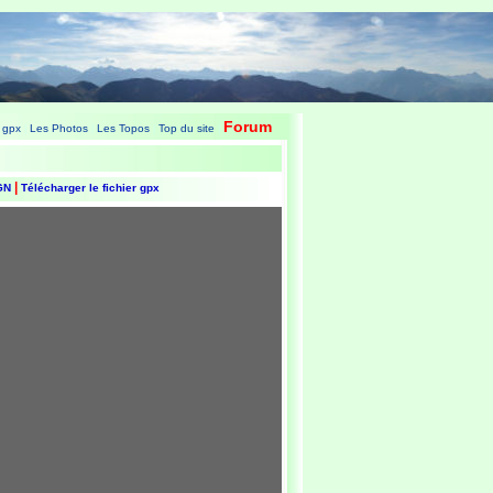
Forum
 gpx
Les Photos
Les Topos
Top du site
|
|
|
|
|
IGN
Télécharger le fichier gpx