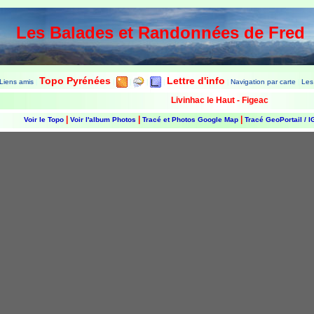
Les Balades et Randonnées de Fred
Topo Pyrénées
Lettre d'info
Liens amis
Navigation par carte
Les
|
|
|
|
|
|
|
Livinhac le Haut - Figeac
|
|
|
Voir le Topo
Voir l'album Photos
Tracé et Photos Google Map
Tracé GeoPortail / 