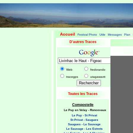
Accueil
Festival Photo
Utile
Messages
Plan
|
|
|
|
|
D'autres Traces
Web
fredorando
tracegps
utagawavtt
Toutes les Traces
Compostelle
Le Puy en Velay - Roncevaux
Le Puy - St Privat
St Privat - Saugues
Saugues - Le Sauvage
Le Sauvage - Les Estrets