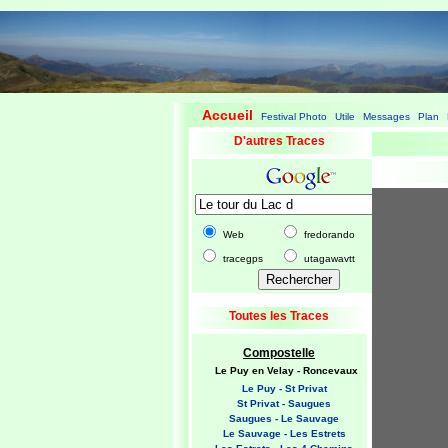
Accueil
Festival Photo
Utile
Messages
Plan
|
|
|
|
|
D'autres Traces
Web
fredorando
tracegps
utagawavtt
Toutes les Traces
Compostelle
Le Puy en Velay - Roncevaux
Le Puy - St Privat
St Privat - Saugues
Saugues - Le Sauvage
Le Sauvage - Les Estrets