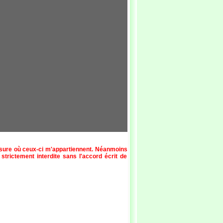
esure où ceux-ci m'appartiennent. Néanmoins
 strictement interdite sans l'accord écrit de