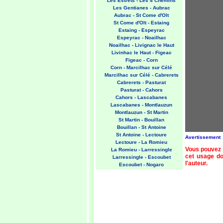
Les Estrets - Les 4 Chemins
Les Gentianes - Aubrac
Aubrac - St Come d'Olt
St Come d'Olt - Estaing
Estaing - Espeyrac
Espeyrac - Noailhac
Noailhac - Livignac le Haut
Livinhac le Haut - Figeac
Figeac - Corn
Corn - Marcilhac sur Célé
Marcilhac sur Célé - Cabrerets
Cabrerets - Pasturat
Pasturat - Cahors
Cahors - Lascabanes
Lascabanes - Montlauzun
Montlauzun - St Martin
St Martin - Bouillan
Bouillan - St Antoine
St Antoine - Lectoure
Avertissement
Lectoure - La Romieu
Vous pouvez 
La Romieu - Larressingle
cet usage doi
Larressingle - Escoubet
l'auteur.
Escoubet - Nogaro
Nogaro - Barcelonne du Gers
Barcelonne du Gers - Miramont
Sensacq
Miramont Sensacq - Arzacq
Arraziguet
Arzacq Arraziguet - Pomps
Pomps - Sauvelade