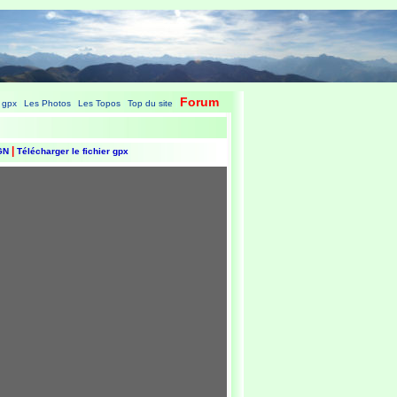
Forum
 gpx
Les Photos
Les Topos
Top du site
|
|
|
|
|
IGN
Télécharger le fichier gpx