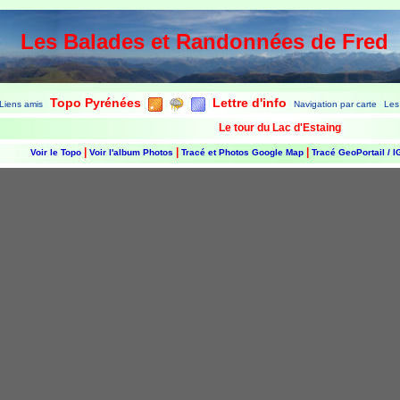
Les Balades et Randonnées de Fred
Topo Pyrénées
Lettre d'info
Liens amis
Navigation par carte
Les
|
|
|
|
|
|
|
Le tour du Lac d'Estaing
|
|
|
Voir le Topo
Voir l'album Photos
Tracé et Photos Google Map
Tracé GeoPortail / 