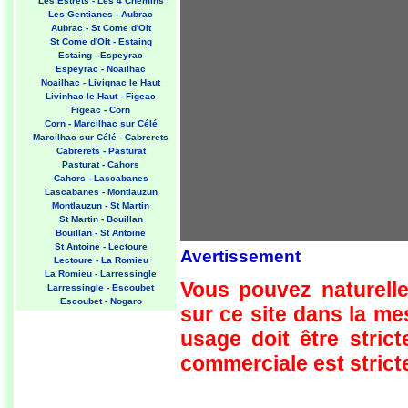
Les Estrets - Les 4 Chemins
Les Gentianes - Aubrac
Aubrac - St Come d'Olt
St Come d'Olt - Estaing
Estaing - Espeyrac
Espeyrac - Noailhac
Noailhac - Livignac le Haut
Livinhac le Haut - Figeac
Figeac - Corn
Corn - Marcilhac sur Célé
Marcilhac sur Célé - Cabrerets
Cabrerets - Pasturat
Pasturat - Cahors
Cahors - Lascabanes
Lascabanes - Montlauzun
Montlauzun - St Martin
St Martin - Bouillan
Bouillan - St Antoine
St Antoine - Lectoure
Avertissement
Lectoure - La Romieu
La Romieu - Larressingle
Vous pouvez naturelle
Larressingle - Escoubet
Escoubet - Nogaro
sur ce site dans la m
Nogaro - Barcelonne du Gers
Barcelonne du Gers - Miramont
usage doit être strict
Sensacq
Miramont Sensacq - Arzacq
commerciale est stricte
Arraziguet
Arzacq Arraziguet - Pomps
Pomps - Sauvelade