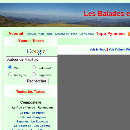
Les Balades 
Accueil
Topo Pyrénées
Festival Photo
Utile
Messages
Plan
Liens amis
|
|
|
|
|
|
|
D'autres Traces
|
Voir le Topo
Voir l'album P
Web
fredorando
tracegps
utagawavtt
Toutes les Traces
Compostelle
Le Puy en Velay - Roncevaux
Le Puy - St Privat
St Privat - Saugues
Saugues - Le Sauvage
Le Sauvage - Les Estrets