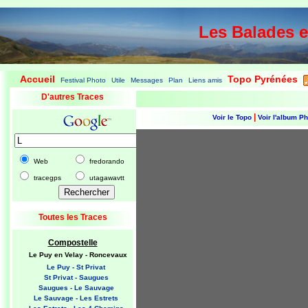
Les Balades 
Accueil
Topo Pyrénées
Festival Photo
Utile
Messages
Plan
Liens amis
|
|
|
|
|
|
|
D'autres Traces
|
Voir le Topo
Voir l'album P
Web
fredorando
tracegps
utagawavtt
Toutes les Traces
Compostelle
Le Puy en Velay - Roncevaux
Le Puy - St Privat
St Privat - Saugues
Saugues - Le Sauvage
Le Sauvage - Les Estrets