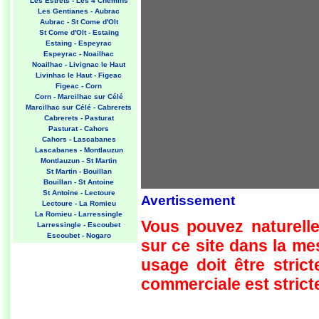
Les Estrets - Les 4 Chemins
Les Gentianes - Aubrac
Aubrac - St Come d'Olt
St Come d'Olt - Estaing
Estaing - Espeyrac
Espeyrac - Noailhac
Noailhac - Livignac le Haut
Livinhac le Haut - Figeac
Figeac - Corn
Corn - Marcilhac sur Célé
Marcilhac sur Célé - Cabrerets
Cabrerets - Pasturat
Pasturat - Cahors
Cahors - Lascabanes
Lascabanes - Montlauzun
Montlauzun - St Martin
St Martin - Bouillan
Bouillan - St Antoine
St Antoine - Lectoure
Avertissement
Lectoure - La Romieu
La Romieu - Larressingle
Vous pouvez naturelle
Larressingle - Escoubet
Escoubet - Nogaro
sur ce site dans la m
Nogaro - Barcelonne du Gers
Barcelonne du Gers - Miramont
usage doit être strict
Sensacq
Miramont Sensacq - Arzacq
commerciale est stricte
Arraziguet
Arzacq Arraziguet - Pomps
Pomps - Sauvelade