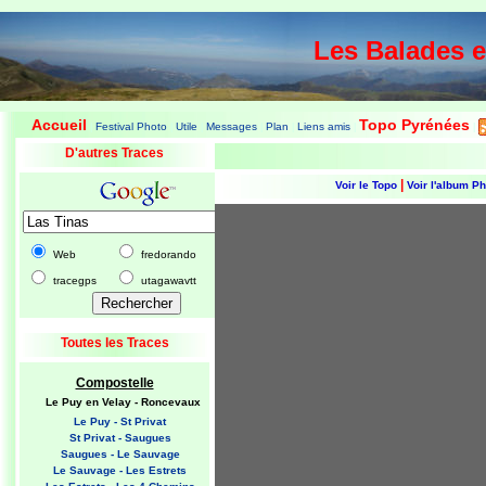
Les Balades 
Accueil
Topo Pyrénées
Festival Photo
Utile
Messages
Plan
Liens amis
|
|
|
|
|
|
|
D'autres Traces
|
Voir le Topo
Voir l'album P
Web
fredorando
tracegps
utagawavtt
Toutes les Traces
Compostelle
Le Puy en Velay - Roncevaux
Le Puy - St Privat
St Privat - Saugues
Saugues - Le Sauvage
Le Sauvage - Les Estrets