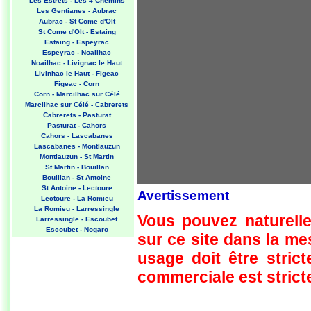
Les Estrets - Les 4 Chemins
Les Gentianes - Aubrac
Aubrac - St Come d'Olt
St Come d'Olt - Estaing
Estaing - Espeyrac
Espeyrac - Noailhac
Noailhac - Livignac le Haut
Livinhac le Haut - Figeac
Figeac - Corn
Corn - Marcilhac sur Célé
Marcilhac sur Célé - Cabrerets
Cabrerets - Pasturat
Pasturat - Cahors
Cahors - Lascabanes
Lascabanes - Montlauzun
Montlauzun - St Martin
St Martin - Bouillan
Bouillan - St Antoine
St Antoine - Lectoure
Avertissement
Lectoure - La Romieu
La Romieu - Larressingle
Vous pouvez naturelle
Larressingle - Escoubet
Escoubet - Nogaro
sur ce site dans la m
Nogaro - Barcelonne du Gers
Barcelonne du Gers - Miramont
usage doit être strict
Sensacq
Miramont Sensacq - Arzacq
commerciale est stricte
Arraziguet
Arzacq Arraziguet - Pomps
Pomps - Sauvelade