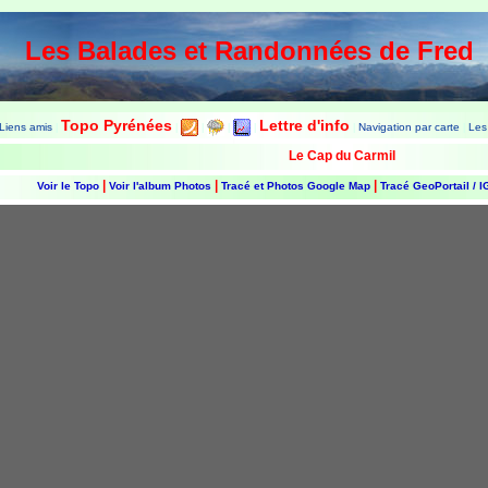
Les Balades et Randonnées de Fred
Topo Pyrénées
Lettre d'info
Liens amis
Navigation par carte
Les
|
|
|
|
|
|
|
Le Cap du Carmil
|
|
|
Voir le Topo
Voir l'album Photos
Tracé et Photos Google Map
Tracé GeoPortail / 