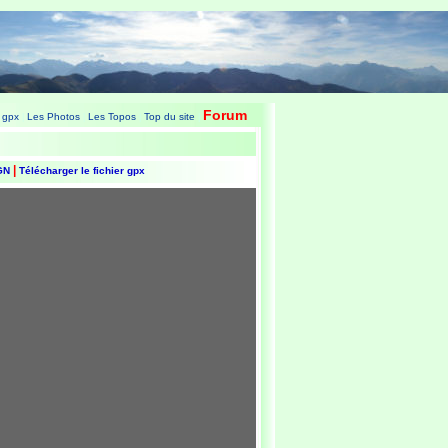
Forum
 gpx
Les Photos
Les Topos
Top du site
|
|
|
|
|
IGN
Télécharger le fichier gpx