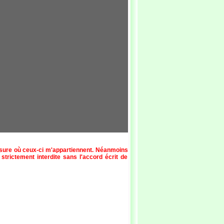
esure où ceux-ci m'appartiennent. Néanmoins
 strictement interdite sans l'accord écrit de