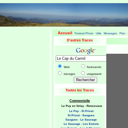
Accueil
Festival Photo
Utile
Messages
Plan
|
|
|
|
|
D'autres Traces
Web
fredorando
tracegps
utagawavtt
Toutes les Traces
Compostelle
Le Puy en Velay - Roncevaux
Le Puy - St Privat
St Privat - Saugues
Saugues - Le Sauvage
Le Sauvage - Les Estrets