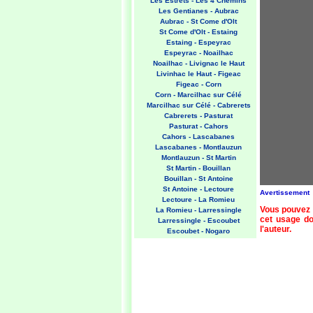
Les Estrets - Les 4 Chemins
Les Gentianes - Aubrac
Aubrac - St Come d'Olt
St Come d'Olt - Estaing
Estaing - Espeyrac
Espeyrac - Noailhac
Noailhac - Livignac le Haut
Livinhac le Haut - Figeac
Figeac - Corn
Corn - Marcilhac sur Célé
Marcilhac sur Célé - Cabrerets
Cabrerets - Pasturat
Pasturat - Cahors
Cahors - Lascabanes
Lascabanes - Montlauzun
Montlauzun - St Martin
St Martin - Bouillan
Bouillan - St Antoine
St Antoine - Lectoure
Avertissement
Lectoure - La Romieu
Vous pouvez 
La Romieu - Larressingle
cet usage doi
Larressingle - Escoubet
l'auteur.
Escoubet - Nogaro
Nogaro - Barcelonne du Gers
Barcelonne du Gers - Miramont
Sensacq
Miramont Sensacq - Arzacq
Arraziguet
Arzacq Arraziguet - Pomps
Pomps - Sauvelade