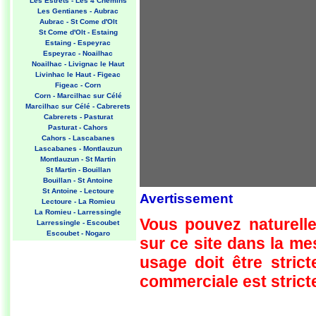
Les Estrets - Les 4 Chemins
Les Gentianes - Aubrac
Aubrac - St Come d'Olt
St Come d'Olt - Estaing
Estaing - Espeyrac
Espeyrac - Noailhac
Noailhac - Livignac le Haut
Livinhac le Haut - Figeac
Figeac - Corn
Corn - Marcilhac sur Célé
Marcilhac sur Célé - Cabrerets
Cabrerets - Pasturat
Pasturat - Cahors
Cahors - Lascabanes
Lascabanes - Montlauzun
Montlauzun - St Martin
St Martin - Bouillan
Bouillan - St Antoine
St Antoine - Lectoure
Avertissement
Lectoure - La Romieu
La Romieu - Larressingle
Vous pouvez naturelle
Larressingle - Escoubet
Escoubet - Nogaro
sur ce site dans la m
Nogaro - Barcelonne du Gers
Barcelonne du Gers - Miramont
usage doit être strict
Sensacq
Miramont Sensacq - Arzacq
commerciale est stricte
Arraziguet
Arzacq Arraziguet - Pomps
Pomps - Sauvelade