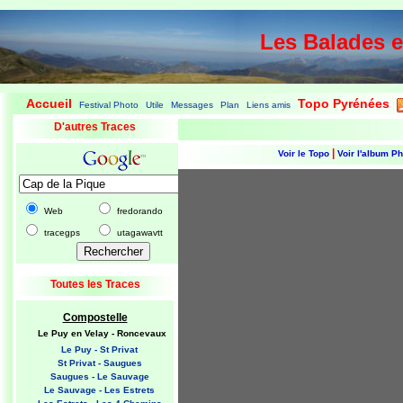
Les Balades 
Accueil
Topo Pyrénées
Festival Photo
Utile
Messages
Plan
Liens amis
|
|
|
|
|
|
|
D'autres Traces
|
Voir le Topo
Voir l'album P
Web
fredorando
tracegps
utagawavtt
Toutes les Traces
Compostelle
Le Puy en Velay - Roncevaux
Le Puy - St Privat
St Privat - Saugues
Saugues - Le Sauvage
Le Sauvage - Les Estrets