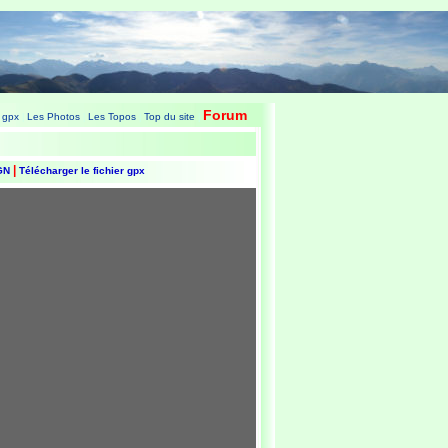
Forum
 gpx
Les Photos
Les Topos
Top du site
|
|
|
|
|
IGN
Télécharger le fichier gpx