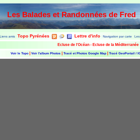
Les Balades et Randonnées de Fred
Topo Pyrénées
Lettre d'info
Liens amis
Navigation par carte
Les
|
|
|
|
|
|
|
Ecluse de l'Océan - Ecluse de la Méditerranée
|
|
|
Voir le Topo
Voir l'album Photos
Tracé et Photos Google Map
Tracé GeoPortail / 