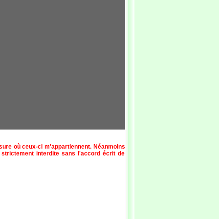
esure où ceux-ci m'appartiennent. Néanmoins
 strictement interdite sans l'accord écrit de