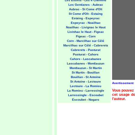
Les Estrets - Les 4 Chemins
Les Gentianes - Aubrac
Aubrac - St Come d'Olt
St Come d'Olt - Estaing
Estaing - Espeyrac
Espeyrac - Noailhac
Noailhac - Livignac le Haut
Livinhac le Haut - Figeac
Figeac - Corn
Corn - Marcilhac sur Célé
Marcilhac sur Célé - Cabrerets
Cabrerets - Pasturat
Pasturat - Cahors
Cahors - Lascabanes
Lascabanes - Montlauzun
Montlauzun - St Martin
St Martin - Bouillan
Bouillan - St Antoine
St Antoine - Lectoure
Avertissement
Lectoure - La Romieu
Vous pouvez 
La Romieu - Larressingle
cet usage doi
Larressingle - Escoubet
l'auteur.
Escoubet - Nogaro
Nogaro - Barcelonne du Gers
Barcelonne du Gers - Miramont
Sensacq
Miramont Sensacq - Arzacq
Arraziguet
Arzacq Arraziguet - Pomps
Pomps - Sauvelade