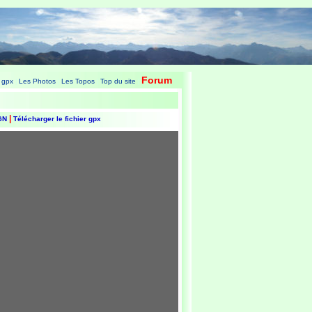
Forum
 gpx
Les Photos
Les Topos
Top du site
|
|
|
|
|
IGN
Télécharger le fichier gpx