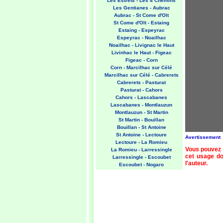
Les Estrets - Les 4 Chemins
Les Gentianes - Aubrac
Aubrac - St Come d'Olt
St Come d'Olt - Estaing
Estaing - Espeyrac
Espeyrac - Noailhac
Noailhac - Livignac le Haut
Livinhac le Haut - Figeac
Figeac - Corn
Corn - Marcilhac sur Célé
Marcilhac sur Célé - Cabrerets
Cabrerets - Pasturat
Pasturat - Cahors
Cahors - Lascabanes
Lascabanes - Montlauzun
Montlauzun - St Martin
St Martin - Bouillan
Bouillan - St Antoine
St Antoine - Lectoure
Avertissement
Lectoure - La Romieu
Vous pouvez 
La Romieu - Larressingle
cet usage doi
Larressingle - Escoubet
l'auteur.
Escoubet - Nogaro
Nogaro - Barcelonne du Gers
Barcelonne du Gers - Miramont
Sensacq
Miramont Sensacq - Arzacq
Arraziguet
Arzacq Arraziguet - Pomps
Pomps - Sauvelade