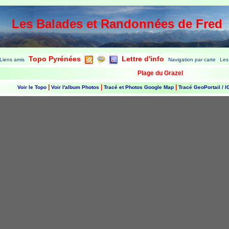
Les Balades et Randonnées de Fred
Topo Pyrénées
Lettre d'info
Liens amis
Navigation par carte
Les
|
|
|
|
|
|
|
Plage du Grazel
|
|
|
Voir le Topo
Voir l'album Photos
Tracé et Photos Google Map
Tracé GeoPortail / 