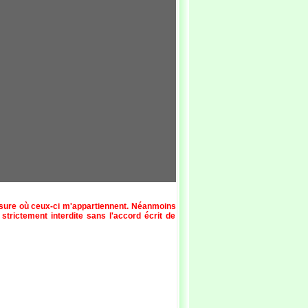
esure où ceux-ci m'appartiennent. Néanmoins
 strictement interdite sans l'accord écrit de