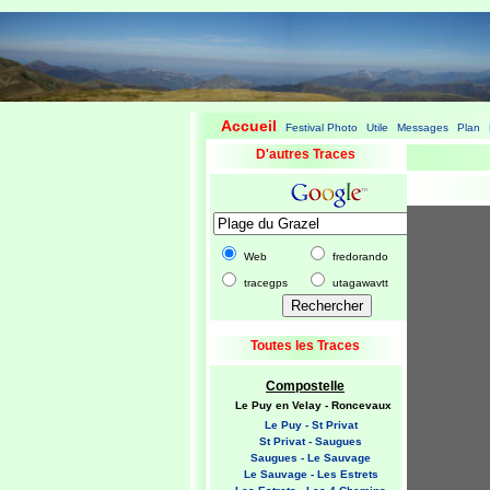
Accueil
Festival Photo
Utile
Messages
Plan
|
|
|
|
|
D'autres Traces
Web
fredorando
tracegps
utagawavtt
Toutes les Traces
Compostelle
Le Puy en Velay - Roncevaux
Le Puy - St Privat
St Privat - Saugues
Saugues - Le Sauvage
Le Sauvage - Les Estrets