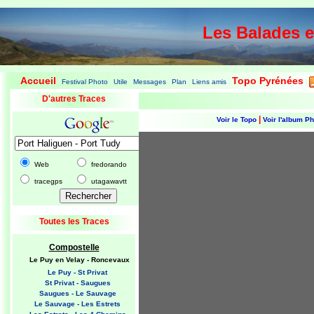
Les Balades 
Accueil
Topo Pyrénées
Festival Photo
Utile
Messages
Plan
Liens amis
|
|
|
|
|
|
|
D'autres Traces
|
Voir le Topo
Voir l'album P
Web
fredorando
tracegps
utagawavtt
Toutes les Traces
Compostelle
Le Puy en Velay - Roncevaux
Le Puy - St Privat
St Privat - Saugues
Saugues - Le Sauvage
Le Sauvage - Les Estrets