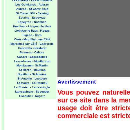
Les Estrets - Les 4 Chemins
Les Gentianes - Aubrac
Aubrac - St Come d'Olt
St Come d'Olt - Estaing
Estaing - Espeyrac
Espeyrac - Noailhac
Noailhac - Livignac le Haut
Livinhac le Haut - Figeac
Figeac - Corn
Corn - Marcilhac sur Célé
Marcilhac sur Célé - Cabrerets
Cabrerets - Pasturat
Pasturat - Cahors
Cahors - Lascabanes
Lascabanes - Montlauzun
Montlauzun - St Martin
St Martin - Bouillan
Bouillan - St Antoine
St Antoine - Lectoure
Avertissement
Lectoure - La Romieu
La Romieu - Larressingle
Vous pouvez naturelle
Larressingle - Escoubet
Escoubet - Nogaro
sur ce site dans la m
Nogaro - Barcelonne du Gers
Barcelonne du Gers - Miramont
usage doit être strict
Sensacq
Miramont Sensacq - Arzacq
commerciale est stricte
Arraziguet
Arzacq Arraziguet - Pomps
Pomps - Sauvelade